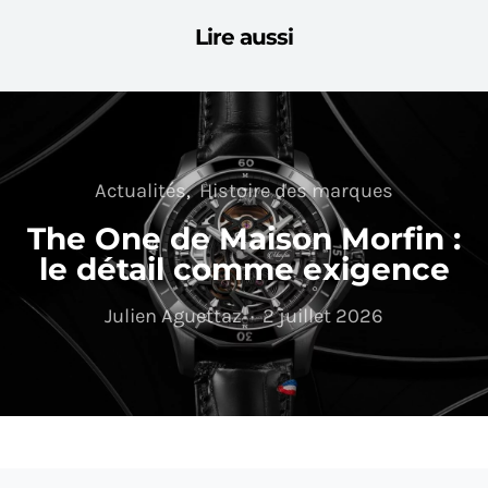
Lire aussi
Actualités
Histoire des marques
The One de Maison Morfin :
le détail comme exigence
Julien Aguettaz
2 juillet 2026