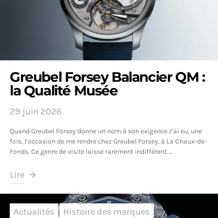
Greubel Forsey Balancier QM :
la Qualité Musée
29 juin 2026
Quand Greubel Forsey donne un nom à son exigence J’ai eu, une
fois, l’occasion de me rendre chez Greubel Forsey, à La Chaux-de-
Fonds. Ce genre de visite laisse rarement indifférent.…
Lire
Actualités
Histoire des marques