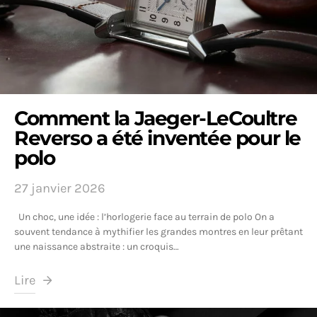
Comment la Jaeger-LeCoultre
Reverso a été inventée pour le
polo
27 janvier 2026
Un choc, une idée : l’horlogerie face au terrain de polo On a
souvent tendance à mythifier les grandes montres en leur prêtant
une naissance abstraite : un croquis…
Lire