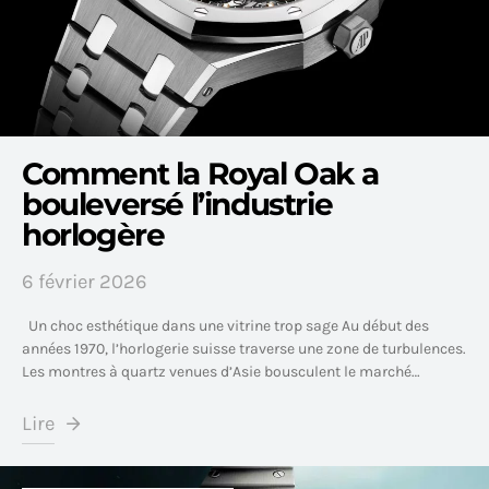
Comment la Royal Oak a
bouleversé l’industrie
horlogère
6 février 2026
Un choc esthétique dans une vitrine trop sage Au début des
années 1970, l’horlogerie suisse traverse une zone de turbulences.
Les montres à quartz venues d’Asie bousculent le marché…
Lire