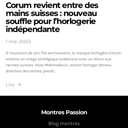
Corum revient entre des
mains suisses : nouveau
souffle pour l’horlogerie
indépendante
1 mai 2025
À l’occasion de son 70e anniversaire, la marque horlogère Corum
entame un virage stratégique audacieux avec un retour aux
racines suisses. Haso Mehmedovic, ancien horloger devenu
directeur des ventes, prend…
Lire
Montres Passion
Blog montres