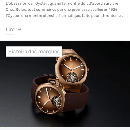
L’obsession de l’Oyster : quand la montre doit d’abord survivre
Chez Rolex, tout commence par une promesse scellée en 1926 :
l’Oyster, une montre étanche, hermétique, faite pour affronter le…
Lire
Histoire des marques