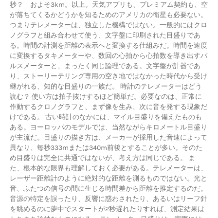
秒？ およそ3km。以上。天気アプリも、プレミアム契約も、空
が落ちてくるかどうかを知るためのアメリカの衛星も必要ない。
つまりテレメーターは、独立した機構ではない。一般的にはクロ
ノグラフと組み合わせて使う、文字盤に印刷された目盛りであ
る。時間の計測を距離の表示へと変換する仕組みだ。時間を速度
に変換するタキメーターや、数回の心拍から心拍数を導き出すパ
ルスメーターと、まったく同じ論理である。文字盤が計器であ
り、ストーリーテリング専用の空き地ではなかった時代から受け
継がれる、知的な目盛りの一族だ。 時計のテレメーターはどう
読む？ 使い方は拍子抜けするほど簡単だ。必要なのは、正常に
作動するクロノグラフと、まず像を生み、次に音を発する現象だ
けである。 古い時計のなかには、マイル目盛りを備えたものも
ある。ヨーロッパのモデルでは、当然ながらキロメートル目盛り
が主流だ。目盛りの描き方は、メーカーが採用した音速によって
異なり、毎秒333mまたは340m前後とすることが多い。そのた
め目盛りは完全に共通ではないが、考え方は同じである。 ま
た、根本的な限界も理解しておく必要がある。テレメーターは、
レーザー距離計のように絶対的な距離を測るものではない。光と
音、ふたつの信号の間に生じる時間差から距離を推定するのだ。
音源の特定を誤ったり、反響に惑わされたり、あるいはリーフ針
を眺めるのに夢中でスタートが2秒遅れたりすれば、測定結果は