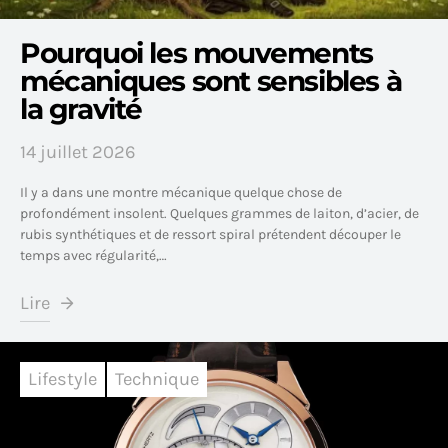
Pourquoi les mouvements
mécaniques sont sensibles à
la gravité
14 juillet 2026
Il y a dans une montre mécanique quelque chose de
profondément insolent. Quelques grammes de laiton, d’acier, de
rubis synthétiques et de ressort spiral prétendent découper le
temps avec régularité,…
Lire
Lifestyle
Technique