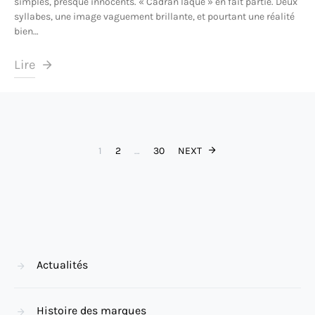
simples, presque innocents. « Cadran laqué » en fait partie. Deux
syllabes, une image vaguement brillante, et pourtant une réalité
bien…
Lire
Pagination des
1
2
…
30
NEXT
Actualités
Histoire des marques