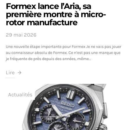
Formex lance l’Aria, sa
première montre à micro-
rotor manufacture
29 mai 2026
Une nouvelle étape importante pour Formex Je ne vais pas jouer
au connaisseur absolu de Formex. Ce n’est pas une marque que
je fréquente de près depuis des années, même…
Lire
Actualités