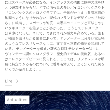
にはスペースが必要になる。インデックスの周囲に数字の環をひ
とつ追加するからだ。すでに情報量の多いバイコンパックスやト
リコンパックスのクロノグラフでは、全体がたちまち参謀本部の
地図のようになりかねない。現代のブランドはデザインの「純粋
さ」に執着し、スポーツや速度、自動車のイメージと直結しやす
いタキメーターを選ぶことが多かった。 こうしてテレメーター
は希少になった。そして、まさにそれが魅力を高めている。誰も
が物語を語りたがる業界にあって、テレメーターは分厚い電話帳
のようなプレスリリースなしに、文字盤へ本物の物語を印刷して
いる。 テレメーターを備えた著名な時計 テレメーターは主に、
ヴィンテージ調のクロノグラフ、歴史的モデルの復刻版、あるい
はコレクターズピースに見られる。ここでは、リファレンスが明
確に特定できるものについては番号も添えて、よく知られた例を
いくつか紹介しよう。…
Lire
Actualités