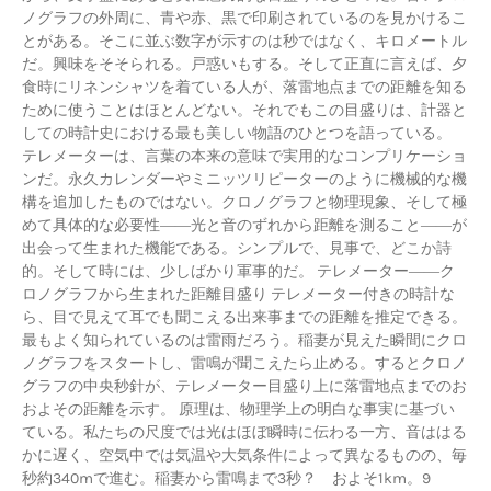
ノグラフの外周に、青や赤、黒で印刷されているのを見かけるこ
とがある。そこに並ぶ数字が示すのは秒ではなく、キロメートル
だ。興味をそそられる。戸惑いもする。そして正直に言えば、夕
食時にリネンシャツを着ている人が、落雷地点までの距離を知る
ために使うことはほとんどない。それでもこの目盛りは、計器と
しての時計史における最も美しい物語のひとつを語っている。
テレメーターは、言葉の本来の意味で実用的なコンプリケーショ
ンだ。永久カレンダーやミニッツリピーターのように機械的な機
構を追加したものではない。クロノグラフと物理現象、そして極
めて具体的な必要性――光と音のずれから距離を測ること――が
出会って生まれた機能である。シンプルで、見事で、どこか詩
的。そして時には、少しばかり軍事的だ。 テレメーター――ク
ロノグラフから生まれた距離目盛り テレメーター付きの時計な
ら、目で見えて耳でも聞こえる出来事までの距離を推定できる。
最もよく知られているのは雷雨だろう。稲妻が見えた瞬間にクロ
ノグラフをスタートし、雷鳴が聞こえたら止める。するとクロノ
グラフの中央秒針が、テレメーター目盛り上に落雷地点までのお
およその距離を示す。 原理は、物理学上の明白な事実に基づい
ている。私たちの尺度では光はほぼ瞬時に伝わる一方、音ははる
かに遅く、空気中では気温や大気条件によって異なるものの、毎
秒約340mで進む。稲妻から雷鳴まで3秒？ およそ1km。9