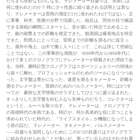
たちまち珍妙なものになる。 テレメーター目盛りは、実際には
何に使われたのか？ 時に少々性急に繰り返される説明とは異な
り、テレメーターは雷雨の測定だけに使われたわけではない。主
に軍事、科学、医療の分野で活躍した。砲兵は、閃光や目で確認
できる発砲の瞬間にスタートし、音が届いた時点で止めること
で、敵の砲撃までの距離を推定できた。観測員は爆発地点を特定
できた。民間人にとっては、雷雨までの距離を測るのに役立っ
た。屋外や海上、山中で働く人々にとって、これは決して些細な
ことではない。 この軍事的な側面が、1930年代から1950年代に
かけて多くのクロノグラフにテレメーターが搭載された理由であ
る。当時、腕時計型クロノグラフはスポーツジュエリーの領域か
ら徐々に離れ、プロフェッショナルのためのツールになりつつあ
った。文字盤は豊かになった。速度を測るタキメーター、距離を
測るテレメーター、医師のためのパルスメーター。時には3つす
べてが、豪快な文字情報のサラダとしてひとつに盛り込まれた。
すっきりした文字盤を好む人なら失神ものだろう。コレクターは
というと、ルーペを取り出す。 テレメーターは、クロノグラフ
の英雄時代の名残である。時計が、何か具体的な役に立つことを
求められていた時代の。『ライフスタイル』が機能になってしま
う前の話だ。 テレメーター、タキメーター、パルスメーター
――目盛りを混同しないために この3つの目盛りはクロノグラフ
に組み合わせられることが多いが、測っているものはそれぞれ異