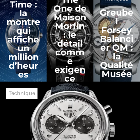
Time :
One de
Greube
la
Maison
l
montre
Morfin
Forsey
qui
: le
Balanci
affiche
détail
er QM :
un
comm
la
million
e
Qualité
d’heur
exigen
Musée
es
ce
29 juin 2026
23 juillet
2 juillet
Technique
2026
2026