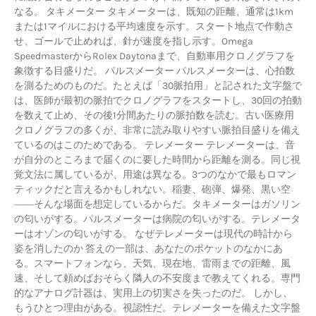
なる。 タキメーター タキメーターは、既知の距離、通常は1km
または1マイルにおける平均速度を示す。スタート地点で作動さ
せ、ゴールで止めれば、針が速度を指し示す。Omega
SpeedmasterからRolex Daytonaまで、自動車用クロノグラフを
象徴する目盛りだ。 パルスメーター パルスメーターは、心拍数
を測るためのものだ。たとえば「30脈拍用」と記された文字盤で
は、医師が最初の脈拍でクロノグラフをスタートし、30回の拍動
を数えて止め、その後1分間あたりの脈拍数を読む。古い医療用
クロノグラフの多くが、非常に読み取りやすい脈拍目盛りを備え
ているのはこのためである。 テレメーター テレメーターは、音
が自分のところまで届くのに要した時間から距離を測る。同じ視
覚文法に属しているが、用途は異なる。3つのなかで最もロマン
ティックだと言えるかもしれない。稲妻、砲弾、爆発、黒い空
――そんな場面を想定しているからだ。タキメーターはガソリン
の匂いがする。パルスメーターは病院の匂いがする。テレメータ
ーはオゾンの匂いがする。 なぜテレメーターは現代の時計から
姿を消したのか 答えの一部は、あなたのポケットのなかにあ
る。スマートフォンなら、天気、現在地、雷雨までの距離、風
速、そして頼めばおそらく隣人の不安度まで教えてくれる。専門
的なアナログ計器は、実用上の切実さを失ったのだ。 しかし、
もうひとつ理由がある。視認性だ。テレメーターを備えた文字盤