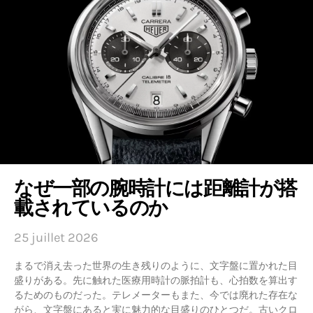
なぜ一部の腕時計には距離計が搭
載されているのか
25 juillet 2026
まるで消え去った世界の生き残りのように、文字盤に置かれた目
盛りがある。先に触れた医療用時計の脈拍計も、心拍数を算出す
るためのものだった。テレメーターもまた、今では廃れた存在な
がら、文字盤にあると実に魅力的な目盛りのひとつだ。古いクロ