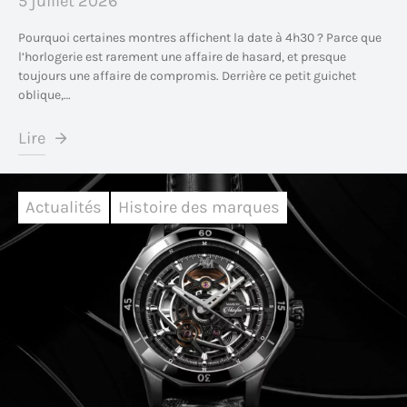
5 juillet 2026
Pourquoi certaines montres affichent la date à 4h30 ? Parce que
l’horlogerie est rarement une affaire de hasard, et presque
toujours une affaire de compromis. Derrière ce petit guichet
oblique,…
Lire
Actualités
Histoire des marques