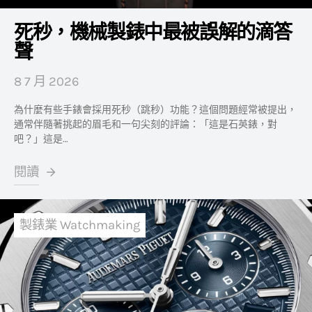
死秒，機械製錶中最被誤解的滴答
聲
8 7 月 2026
為什麼有些手錶會採用死秒（跳秒）功能？這個問題經常被提出，
通常伴隨著挑起的眉毛和一句尖刻的評論：「這是石英錶，對
吧？」這是…
閱讀
製錶業 Watchmaking