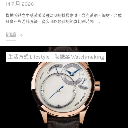
14 7 月 2026
機械腕錶之中蘊藏著某種深刻的挑釁意味。幾克黃銅、鋼材、合成
紅寶石與游絲彈簧，竟妄圖以規律的節奏切割時間，…
閱讀
生活方式 Lifestyle
製錶業 Watchmaking