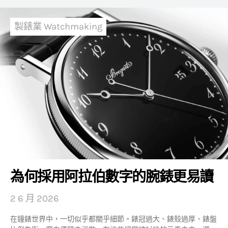
製錶業 Watchmaking
為何採用阿拉伯數字的腕錶更易讀
2 6 月 2026
在鐘錶世界中，一切似乎都關乎細節。錶冠過大、錶殼過厚、錶盤