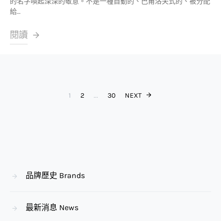
的名字喚起深深的敬意。不是一種自動的、巴甫洛夫式的、被分配
給…
閱讀
Posts paginat
1
2
...
30
NEXT
品牌歷史 Brands
最新消息 News