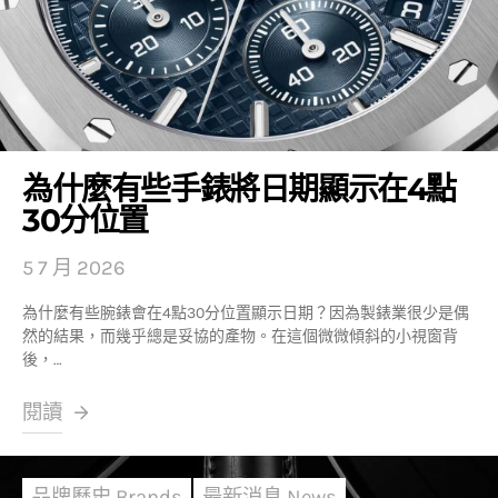
為什麼有些手錶將日期顯示在4點
30分位置
5 7 月 2026
為什麼有些腕錶會在4點30分位置顯示日期？因為製錶業很少是偶
然的結果，而幾乎總是妥協的產物。在這個微微傾斜的小視窗背
後，…
閱讀
品牌歷史 Brands
最新消息 News