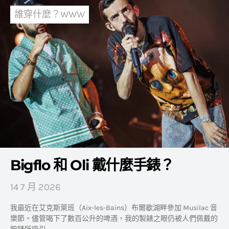
誰穿什麼？WWW
Bigflo 和 Oli 戴什麼手錶？
14 7 月 2026
我最近在艾克斯萊班（Aix-les-Bains）布爾歇湖畔參加 Musilac 音
樂節。儘管喝下了數百公升的啤酒，我的製錶之眼仍被人們佩戴的