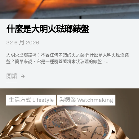
什麼是大明火琺瑯錶盤
22 6 月 2026
大明火琺瑯錶盤：不容任何差錯的火之藝術 什麼是大明火琺瑯錶
盤？簡單來說，它是一種覆蓋著粉末狀玻璃的錶盤，…
閱讀
生活方式 Lifestyle
製錶業 Watchmaking