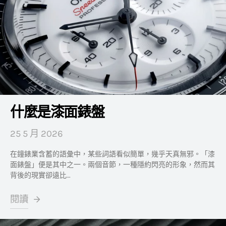
什麼是漆面錶盤
25 5 月 2026
在鐘錶業含蓄的語彙中，某些詞語看似簡單，幾乎天真無邪。「漆
面錶盤」便是其中之一。兩個音節，一種隱約閃亮的形象，然而其
背後的現實卻遠比…
閱讀