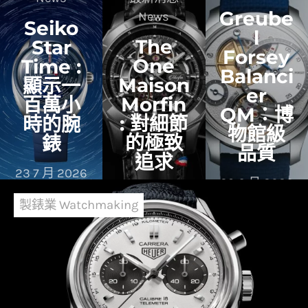
Greube
News
Seiko
l
The
Star
Forsey
One
Time :
Balanci
Maison
顯示一
er
Morfin
百萬小
QM：博
: 對細節
時的腕
物館級
的極致
錶
品質
追求
23 7 月 2026
29 6 月 2026
2 7 月 2026
製錶業 Watchmaking