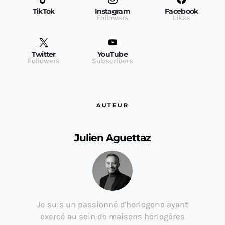
TikTok
Instagram
Facebook
Followers
Likes
Twitter
YouTube
Followers
Subscribers
AUTEUR
Julien Aguettaz
Je suis un passionné d'horlogerie ayant
exercé au sein de maisons horlogères