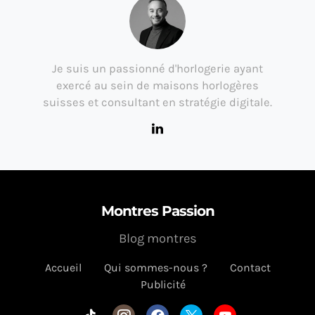
Je suis un passionné d'horlogerie ayant
exercé au sein de maisons horlogères
suisses et consultant en stratégie digitale.
Montres Passion
Blog montres
Accueil
Qui sommes-nous ?
Contact
Publicité