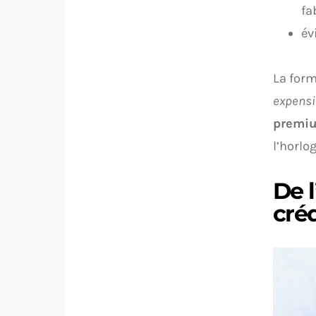
fa
év
La form
expensi
premiu
l’horlo
De l
cré