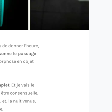
 de donner l’heure,
sonne le passage
amorphose en objet
mplet
. Et je vais le
 être consensuelle.
et, la nuit venue,
e.