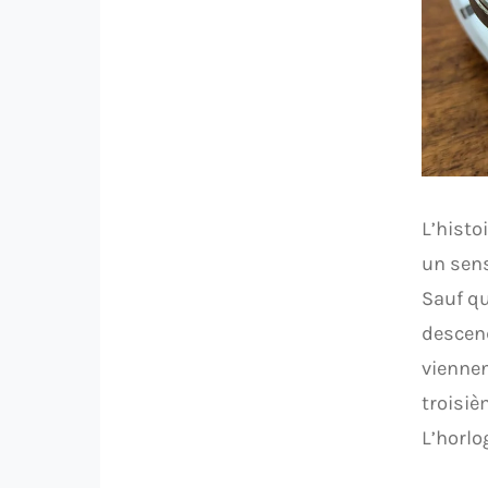
L’hist
un sens
Sauf qu
descend
viennen
troisiè
L’horlog