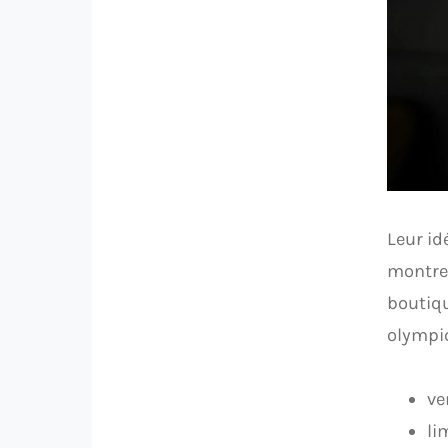
Leur id
montres
boutiqu
olympiq
ve
li