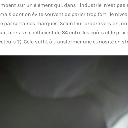
tombent sur un élément qui, dans l’industrie, n’est pa
 mais dont on évite souvent de parler trop fort : le nive
é par certaines marques. Selon leur propre version, u
ait alors un coefficient de
34
entre les coûts et le prix
ecteurs ?). Cela suffit à transformer une curiosité en st