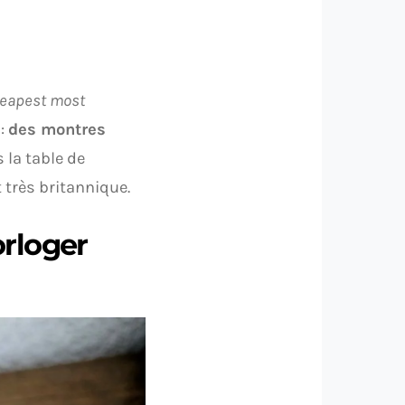
heapest most
 :
des montres
 la table de
t très britannique.
orloger