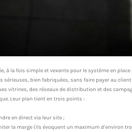
ée, à la fois simple et vexante pour le système en place
 sérieuses, bien fabriquées, sans faire payer au client
es vitrines, des réseaux de distribution et des camp
ue. Leur plan tient en trois points :
ndre en direct via leur site ;
miter la marge (ils évoquent un maximum d’environ troi