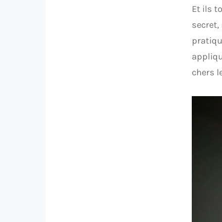
Et ils 
secret,
pratiqu
appliqu
chers l