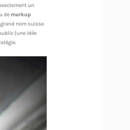
s exactement un
au de
markup
n grand nom suisse
 public (une idée
ratégie.