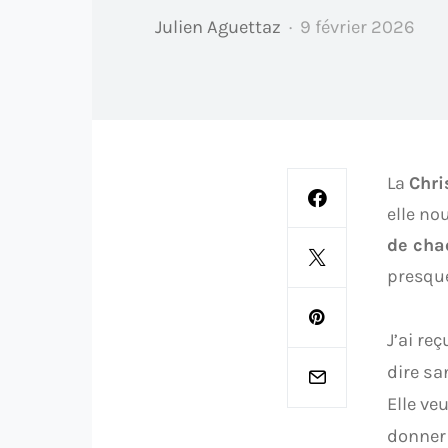
Julien Aguettaz
9 février 2026
La
Chri
elle no
de cha
presque
J’ai re
dire sa
Elle ve
donner 