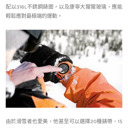
配以316L不銹鋼錶圈，以及康寧大猩猩玻璃，應能
輕鬆應對最極端的運動。
由於滑雪者也愛美，他甚至可以選擇20種錶帶、15