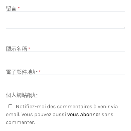
留言
*
顯示名稱
*
電子郵件地址
*
個人網站網址
Notifiez-moi des commentaires à venir via
email. Vous pouvez aussi
vous abonner
sans
commenter.