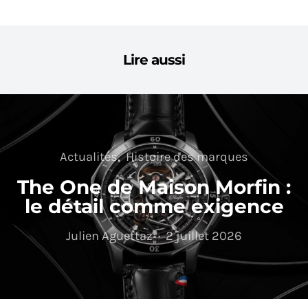
Lire aussi
Actualités
Histoire des marques
The One de Maison Morfin :
le détail comme exigence
Julien Aguettaz
2 juillet 2026