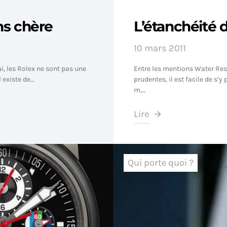
ns chère
L’étanchéité 
10 mars 2011
i, les Rolex ne sont pas une
Entre les mentions Water Resis
l existe de…
prudentes, il est facile de s
m,…
Lire
Qui porte quoi ?