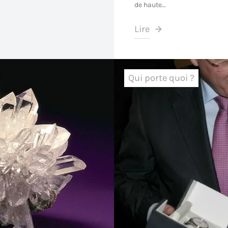
de haute…
Lire
Qui porte quoi ?