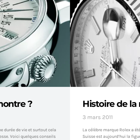
ontre ?
Histoire de l
3 mars 2011
e durée de vie et surtout cela
La célèbre marque Rolex a été
esse. Voici quelques conseils
Suisse est aujourd’hui la figu