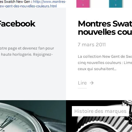
 Facebook
Montres Swat
nouvelles cou
7 mars 2011
otre page et devenez fan pour
a haute horlogerie. Rejoignez-
La collection New Gent de Swa
cinq nouvelles couleurs : Lim
ceux qui souhaitent…
Lire
Histoire des marques