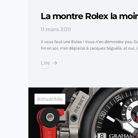
La montre Rolex la moi
11 mars 2011
Il vous faut une Rolex ! Vous n’en démordez pas. Ou
fin en soi, n’en déplaise à Jacques Séguéla, et oui, i
Lire
Actualités