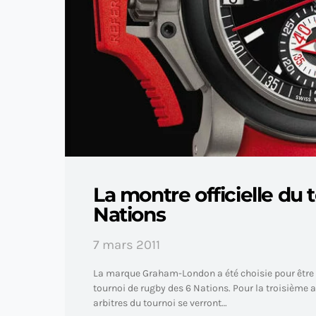
La montre officielle du 
Nations
7 mars 2011
La marque Graham-London a été choisie pour être l
tournoi de rugby des 6 Nations. Pour la troisième 
arbitres du tournoi se verront…