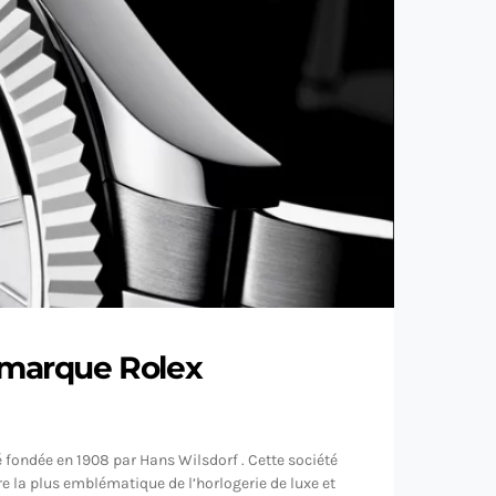
a marque Rolex
 fondée en 1908 par Hans Wilsdorf . Cette société
re la plus emblématique de l’horlogerie de luxe et