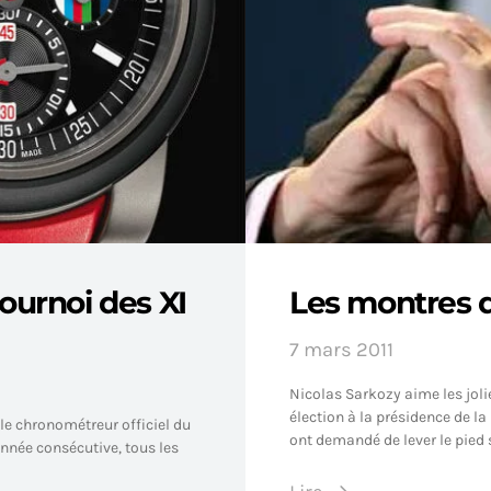
tournoi des XI
Les montres d
7 mars 2011
Nicolas Sarkozy aime les jol
élection à la présidence de l
e chronométreur officiel du
ont demandé de lever le pied 
année consécutive, tous les