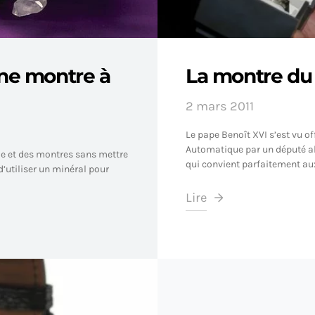
ne montre à
La montre du
2 mars 2011
Le pape Benoît XVI s’est vu 
Automatique par un député a
rie et des montres sans mettre
qui convient parfaitement au
 d’utiliser un minéral pour
Lire