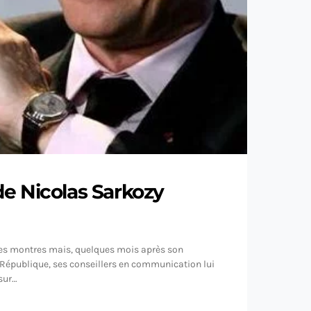
e Nicolas Sarkozy
ies montres mais, quelques mois après son
a République, ses conseillers en communication lui
sur…