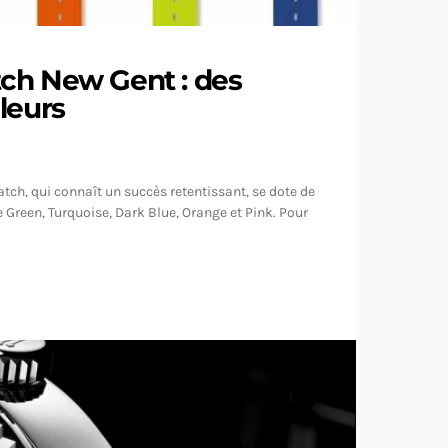
ch New Gent : des
leurs
tch, qui connaît un succès retentissant, se dote de
e Green, Turquoise, Dark Blue, Orange et Pink. Pour