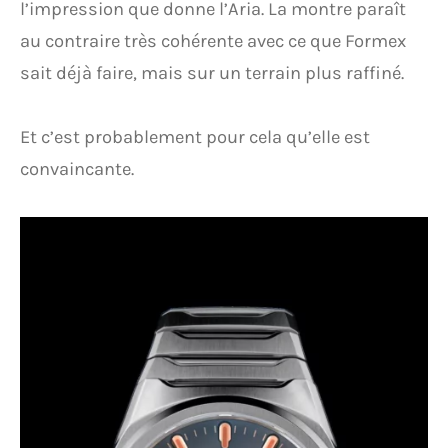
l’impression que donne l’Aria. La montre paraît
au contraire très cohérente avec ce que Formex
sait déjà faire, mais sur un terrain plus raffiné.
Et c’est probablement pour cela qu’elle est
convaincante.