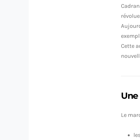
Cadran 
révolue
Aujourd
exempla
Cette a
nouvell
Une 
Le marc
le