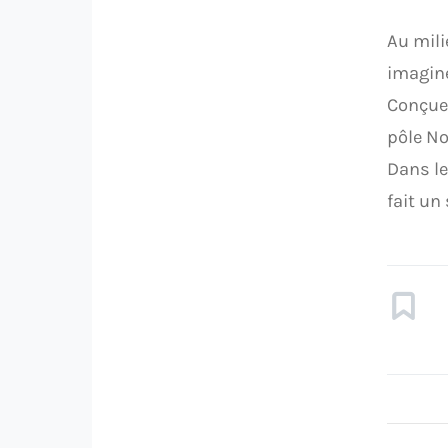
Au mili
imagin
Conçue 
pôle No
Dans le
fait un