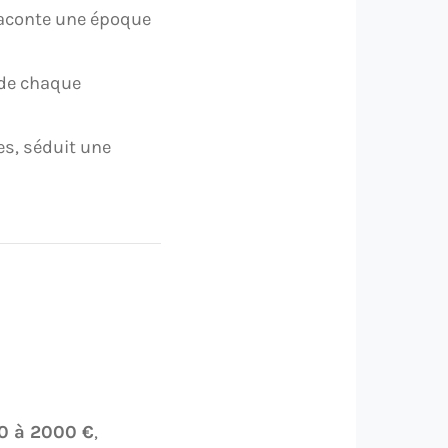
 raconte une époque
de chaque
es, séduit une
0 à 2000 €
,