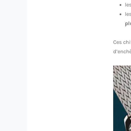
le
le
pl
Ces chi
d’enchè