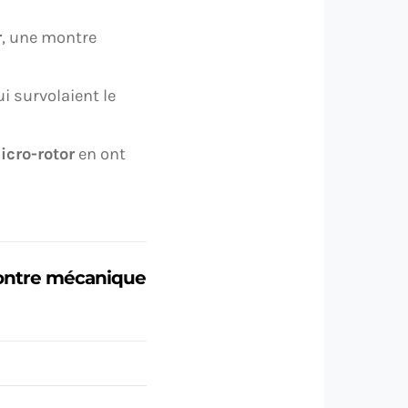
r
, une montre
i survolaient le
cro-rotor
en ont
montre mécanique