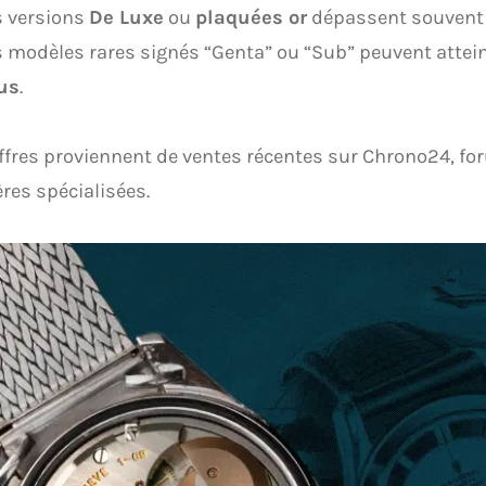
s versions
De Luxe
ou
plaquées or
dépassent souven
s modèles rares signés “Genta” ou “Sub” peuvent attei
us
.
ffres proviennent de ventes récentes sur Chrono24, f
res spécialisées.