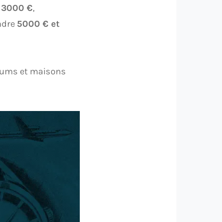
t
3000 €
,
ndre
5000 € et
orums et maisons