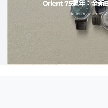
Orient 75週年：全新
Julien Aguettaz
2