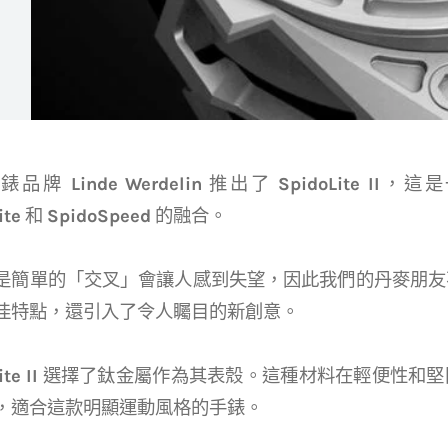
鐘錶品牌
Linde Werdelin
推出了
SpidoLite II
，這是
ite
和
SpidoSpeed
的融合。
是簡單的「交叉」會讓人感到失望，因此我們的丹麥朋友
佳特點，還引入了令人矚目的新創意。
te II
選擇了鈦金屬作為其表殼。這種材料在輕便性和堅
，適合這款明顯運動風格的手錶。