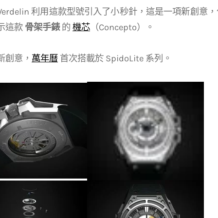
e Werdelin 利用這款型號引入了小秒針，這是一項新創意
示這款
骨架手錶
的
機芯
（Concepto）。
新創意，
萬年曆
首次搭載於 SpidoLite 系列。