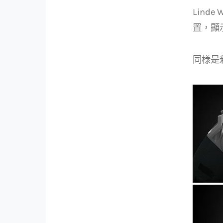
Lind
置，顯
同樣是