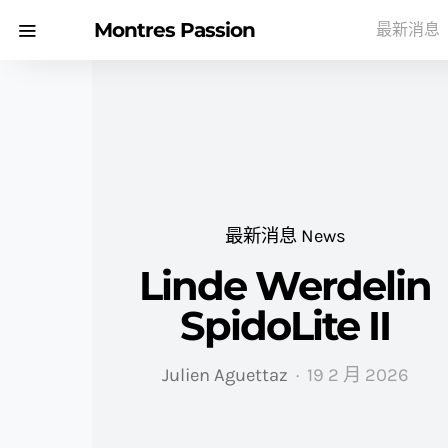
Montres Passion
最新消息
最新消息 News
Linde Werdelin
SpidoLite II
Julien Aguettaz
19 2 月 2026