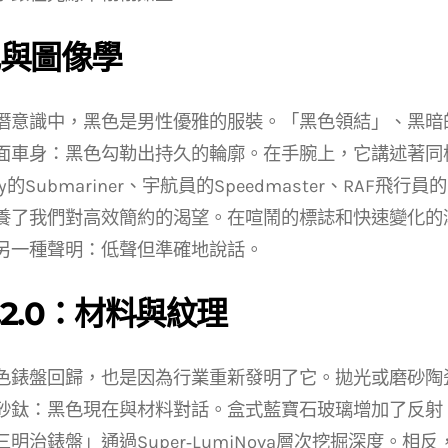
與圖像學
潛意識中，黑色是男性優雅的服裝。「黑色領結」、黑暗
面車身：黑色勾勒出持久的輪廓。在手腕上，它講述著同樣
ery的Submariner、宇航員的Speedmaster、RAF
養了我們對高效簡約的渴望。在喧鬧的標誌和快速變化的
另一種聲明：低聲但準確地說話。
2.0：材料與紋理
色錶盤回歸，也是因為行業重新發明了它。拋光或磨砂陶瓷、
砂鈦：黑色現在與材料對話。盒式藍寶石玻璃增加了反射
三明治錶盤」通過Super‑LumiNova層次挖掘深度。相