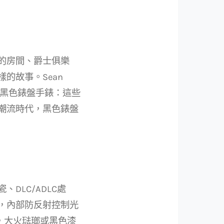
的房間、爵士俱樂
的故事。Sean
飛行員的黑色錶盤手錶：這些
潮流時代，黑色錶盤
DLC/ADLC處
，內部防反射控制光
反，大火琺瑯或黑色漆