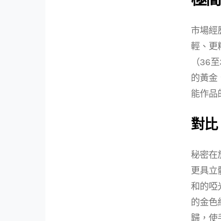
市場經
輕、更
（36
的黃金
能作品
對比
秘密在
更具立
和的啞
的金色
歸，使