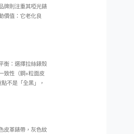
品牌則注重其啞光錶
動價值：它老化良
平衡：選擇拉絲錶殼
一致性（鋼+粒面皮
重點不是「全黑」，
黑色皮革錶帶，灰色紋