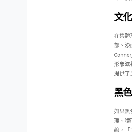
文化
在集體
部、漆
Conn
形象滋
提供了
黑色
如果黑
理、噴
線，「