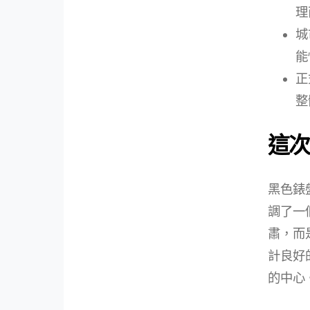
理
城
能
正
整
這次
黑色錶
調了一
肅，而
計良好
的中心