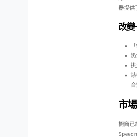
器提供
改變
「
奶
拱
錶
合
市場
櫥窗已經
Spee