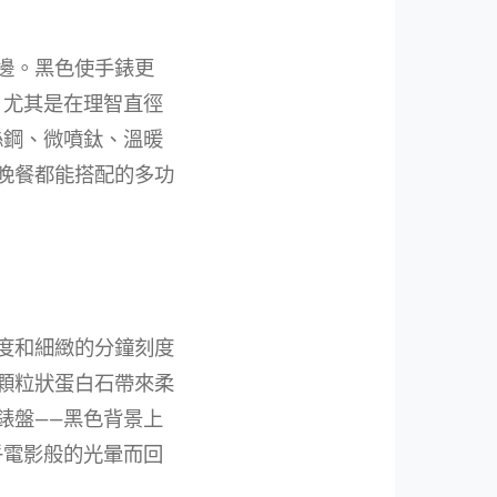
邊。黑色使手錶更
，尤其是在理智直徑
絲鋼、微噴鈦、溫暖
晚餐都能搭配的多功
度和細緻的分鐘刻度
顆粒狀蛋白石帶來柔
錶盤——黑色背景上
乎電影般的光暈而回