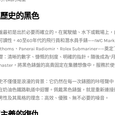
歷史的黑色
盤最初是出於必要而確立的。在駕駛艙、水下或戰場上，
讀性。40至60年代的飛行員和潛水員手錶——IWC Mark XI
 Fathoms、Panerai Radiomir、Rolex Submarin
礎：清晰的數字、慷慨的刻度、明確的指針。隨後成為“月
edmaster，將黑色錶盤的高貴固定在集體想像中，服務於
史不僅僅是浪漫的背景：它仍然在每一次錶圈的咔嗒聲中
在奶油色鐵路軌道中迴響。佩戴黑色錶盤，就是重新連接
男性及其風格的理念：高效、優雅、無不必要的噪音。
主義的復仇