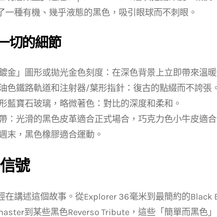
了一種有機、幾乎液態的黑色，吸引眼球而不刺眼。
一切的細節
鍍金」圖形或拋光金色刻度：在深色背景上立即帶來溫暖
油色鐵路軌道和注射器/葉形指針：復古的點綴而不誇張
形藍寶石玻璃，略微著色：對比的深度和柔和。
帶：光滑的黑色皮革適合正式場合，巧克力色小牛皮適合磨
週末，黑色橡膠適合運動。
信號
在講述這個故事。從Explorer 36毫米到最簡約的Black 
dmaster到某些黑色Reverso Tribute，這些「簡單