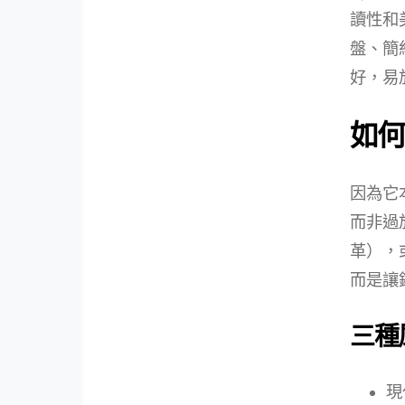
讀性和
盤、簡
好，易
如何
因為它
而非過
革），
而是讓
三種
現