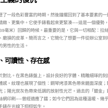
歷了一段色彩豐富的時期。然後鐘擺回到了基本要素的一
精緻、更集中。它使手錶看起來更緊湊——這是一個優勢
至39毫米）回歸的時候。最重要的是，它與一切相配：拉
、磨損的皮革。簡而言之，它簡化了想要一件從辦公室到
的男性的生活。
、可讀性、存在感
於對比。在黑色錶盤上，設計良好的字體、精雕細琢的刻
體感。紋理也展現了個性：鋼琴烤漆黑色帶來鏡面深度；
光；陽光炭灰色帶來低調的放射性光芒。過去的「鍍金」
絲網印刷——曾經適應了鐳；如今它們因為這種溫暖、幾
手錶在光線下栩栩如生。