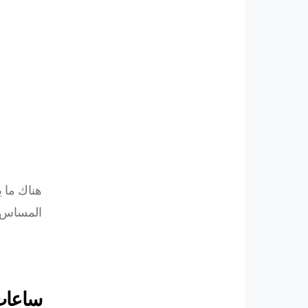
هناك ما ي
المساس ب
ساعات