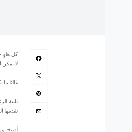
لا يمكن ا
غالبًا ما 
تلبية ال
تقدمها الم
أصبح من