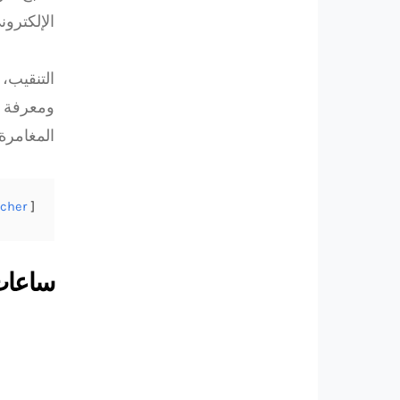
الإلكترون
التنقيب،
ومعرفة ا
المغامرة
icher
ساعات T