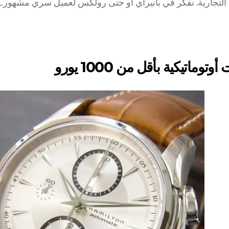
 التجارية. نفكر في بانيراي أو حتى رولكس لعميل سري مشهور…
توماتيكية بأقل من 1000 يورو