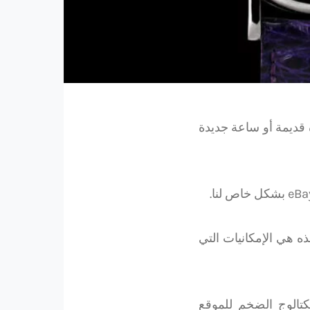
eBa بحثًا عن لؤلؤة نادرة قديمة أو ساعة جديدة
 هي الإمكانيات التي
تالوج الضخم للموقع