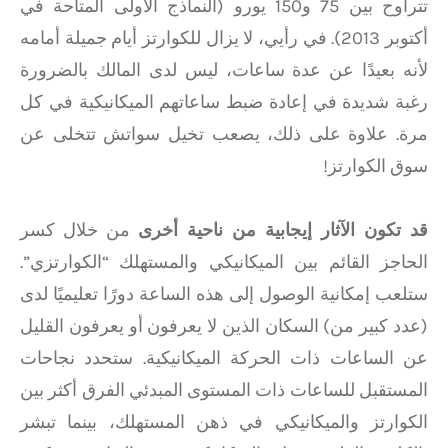
تتراوح بين 75 و150 يورو (النماذج الأولى المتاحة في
أكتوبر 2013). في رأيي، لا يزال للكوارتز أيام جميلة أمامه
لأنه بعيدًا عن عدة ساعات، ليس لدى المالك بالضرورة
رغبة شديدة في إعادة ضبط ساعاتهم الميكانيكية في كل
مرة. علاوة على ذلك، يصعب تخيل سواتش تتخلى عن
سوق الكوارتز!
قد تكون الآثار إيجابية من ناحية أخرى
من خلال كسر
الحاجز القائم بين الميكانيكي والمستهلك “الكوارتزي”.
ستلعب إمكانية الوصول إلى هذه الساعة دورًا تعليميًا لدى
(عدد كبير من) السكان الذين لا يعرفون أو يعرفون القليل
عن الساعات ذات الحركة الميكانيكية. ستحدد نجاحات
المستقبل للساعات ذات المستوى المبدئي الفرق أكثر بين
الكوارتز والميكانيكي في ذهن المستهلك، بينما تبشر