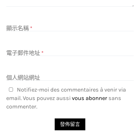
顯示名稱
*
電子郵件地址
*
個人網站網址
Notifiez-moi des commentaires à venir via
email. Vous pouvez aussi
vous abonner
sans
commenter.