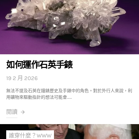
如何運作石英手錶
19 2 月 2026
無法不提及石英在鐘錶歷史及手錶中的角色。對於外行人來說，利
用礦物來驅動指針的想法可能會……
閱讀
誰穿什麼？WWW