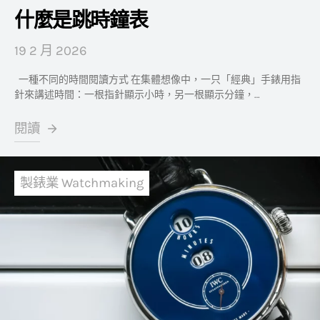
什麼是跳時鐘表
19 2 月 2026
一種不同的時間閱讀方式 在集體想像中，一只「經典」手錶用指
針來講述時間：一根指針顯示小時，另一根顯示分鐘，…
閱讀
製錶業 Watchmaking