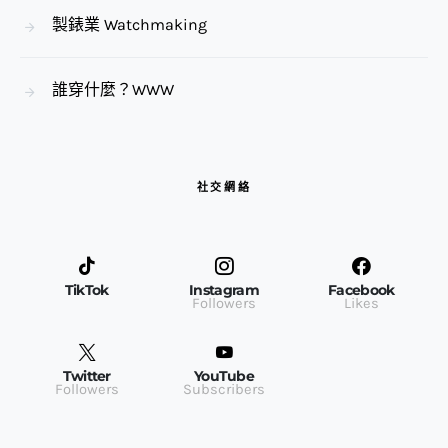
製錶業 Watchmaking
誰穿什麼？WWW
社交網絡
TikTok
Instagram
Facebook
Followers
Likes
Twitter
YouTube
Followers
Subscribers