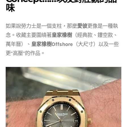
味
如果說勞力士是一個支柱，那麼
愛彼
更像是一種執
念。收藏主要圍繞著
皇家橡樹
（經典款、鏤空款、
萬年曆）、
皇家橡樹Offshore
（大尺寸）以及一些
更“高壓”的作品。