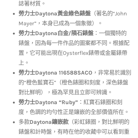
誌著材質。
勞力士Daytona黃金綠色錶盤
（著名的“John
Mayer”，本身已成為一個象徵）。
勞力士Daytona白金/隕石錶盤
：一個獨特的
錶盤，因為每一件作品的圖案都不同。根據配
置，它可能出現在Oysterflex錶帶或金屬錶帶
上。
勞力士Daytona 116588SACO
，非常易於識別
的“橙色藍寶石”（橙色錶圈和刻度，深色錶盤
對比鮮明），極為罕見且立即可辨識。
勞力士Daytona “Ruby”
：紅寶石錶圈和刻
度，色調的均勻性正是鑲嵌的全部價值所在。
多款
Daytona鑲嵌款
（彩虹錶圈，對比鮮明的
錶盤和計時盤，有時在他的收藏中可以看到重