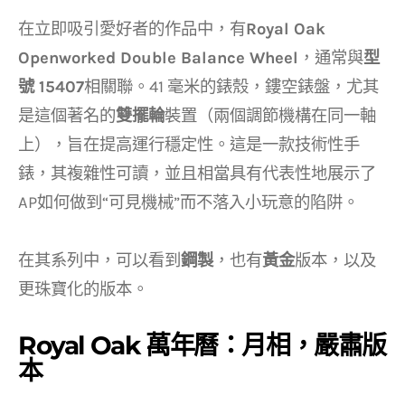
在立即吸引愛好者的作品中，有
Royal Oak
Openworked Double Balance Wheel
，通常與
型
號 15407
相關聯。41 毫米的錶殼，鏤空錶盤，尤其
是這個著名的
雙擺輪
裝置（兩個調節機構在同一軸
上），旨在提高運行穩定性。這是一款技術性手
錶，其複雜性可讀，並且相當具有代表性地展示了
AP如何做到“可見機械”而不落入小玩意的陷阱。
在其系列中，可以看到
鋼製
，也有
黃金
版本，以及
更珠寶化的版本。
Royal Oak 萬年曆：月相，嚴肅版
本