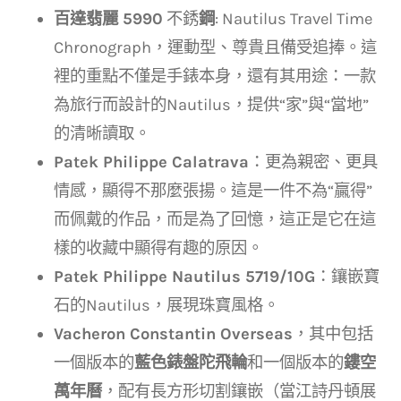
百達翡麗 5990
不銹
鋼
: Nautilus Travel Time
Chronograph，運動型、尊貴且備受追捧。這
裡的重點不僅是手錶本身，還有其用途：一款
為旅行而設計的Nautilus，提供“家”與“當地”
的清晰讀取。
Patek Philippe Calatrava
：更為親密、更具
情感，顯得不那麼張揚。這是一件不為“贏得”
而佩戴的作品，而是為了回憶，這正是它在這
樣的收藏中顯得有趣的原因。
Patek Philippe Nautilus 5719/10G
：鑲嵌寶
石的Nautilus，展現珠寶風格。
Vacheron Constantin Overseas
，其中包括
一個版本的
藍色錶盤陀飛輪
和一個版本的
鏤空
萬年曆
，配有長方形切割鑲嵌（當江詩丹頓展