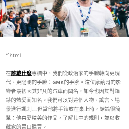
“`html
在
誰戴什麼
專欄中，我們從政治家的手腕轉向更現
代、更陽剛的手腕：
GMK
的手腕。這位摩納哥的影
響者最初因其非凡的汽車而聞名，如今也因其對鐘
錶的熱愛而知名。我們可以對這個人物、謠言、場
景進行諷刺……但當他將手錶放在桌上時，結論很簡
單：他喜愛精美的作品，了解其中的規則，並以收
藏家的胃口購買。