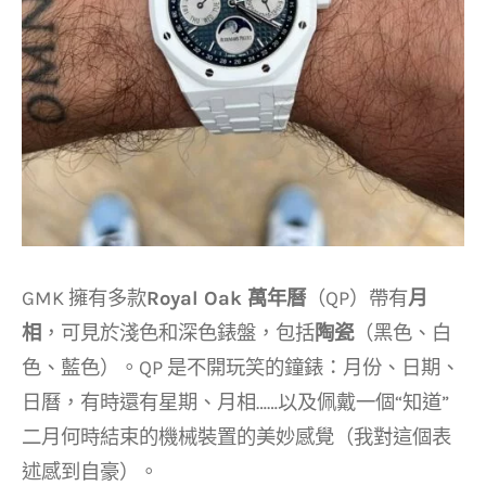
GMK 擁有多款
Royal Oak 萬年曆
（QP）帶有
月
相
，可見於淺色和深色錶盤，包括
陶瓷
（黑色、白
色、藍色）。QP 是不開玩笑的鐘錶：月份、日期、
日曆，有時還有星期、月相……以及佩戴一個“知道”
二月何時結束的機械裝置的美妙感覺（我對這個表
述感到自豪）。