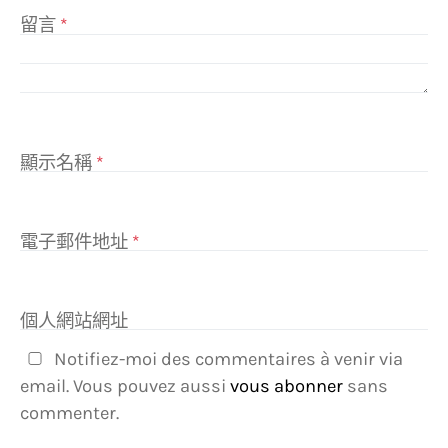
留言
*
顯示名稱
*
電子郵件地址
*
個人網站網址
Notifiez-moi des commentaires à venir via
email. Vous pouvez aussi
vous abonner
sans
commenter.