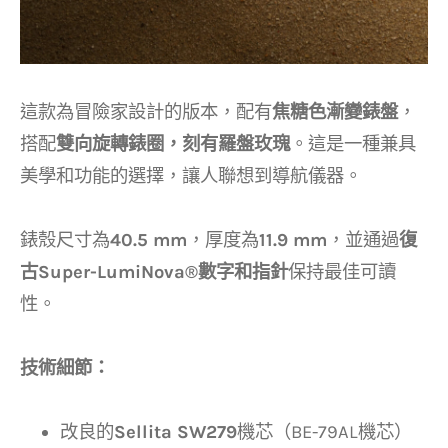
這款為冒險家設計的版本，配有
焦糖色漸變錶盤
，
搭配
雙向旋轉錶圈，刻有羅盤玫瑰
。這是一種兼具
美學和功能的選擇，讓人聯想到導航儀器。
錶殼尺寸為
40.5 mm
，厚度為
11.9 mm
，並通過
復
古Super-LumiNova®數字和指針
保持最佳可讀
性。
技術細節：
改良的
Sellita SW279
機芯（BE-79AL機芯）