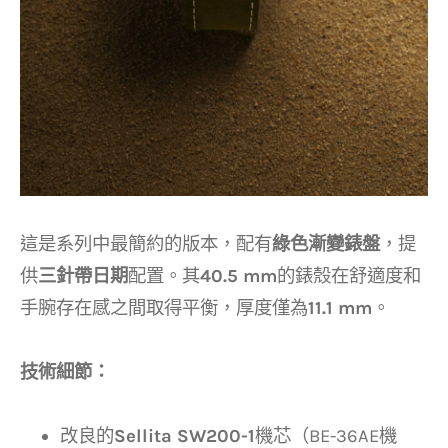
這是系列中最簡約的版本，配有
綠色漸變錶盤
，提
供
三針帶日期
配置。其
40.5 mm
的錶殼在舒適度和
手腕存在感之間取得平衡，厚度僅為
11.1 mm
。
技術細節：
改良的
Sellita SW200-1
機芯（BE-36AE機