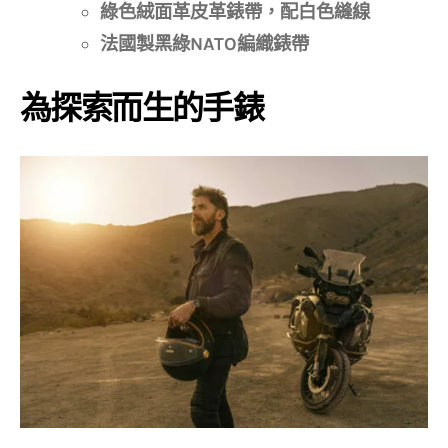
綠色絨面革皮革錶帶，配白色縫線
法國製黑綠NATO編織錶帶
為探索而生的手錶