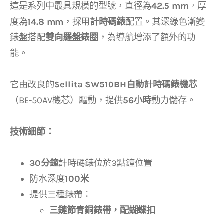
這是系列中最具規模的型號，直徑為
42.5 mm
，厚
度為
14.8 mm
，採用
計時碼錶
配置。其深綠色漸變
錶盤搭配
雙向羅盤錶圈
，為導航增添了額外的功
能。
它由改良的
Sellita SW510BH自動計時碼錶機芯
（BE-50AV機芯）驅動，提供
56小時
動力儲存。
技術細節：
30分鐘
計時碼錶位於3點鐘位置
防水深度
100米
提供三種錶帶：
三鏈節青銅錶帶，配蝴蝶扣