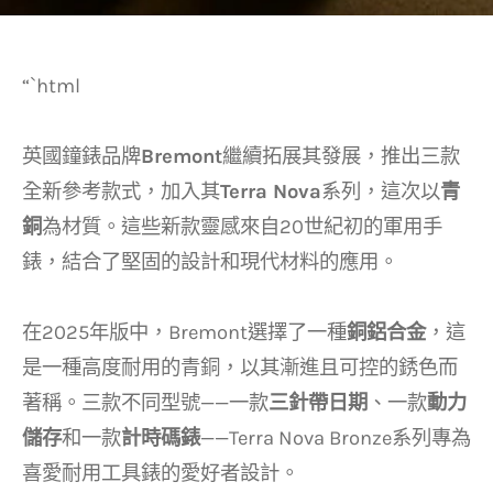
“`html
英國鐘錶品牌
Bremont
繼續拓展其發展，推出三款
全新參考款式，加入其
Terra Nova
系列，這次以
青
銅
為材質。這些新款靈感來自20世紀初的軍用手
錶，結合了堅固的設計和現代材料的應用。
在2025年版中，Bremont選擇了一種
銅鋁合金
，這
是一種高度耐用的青銅，以其漸進且可控的銹色而
著稱。三款不同型號——一款
三針帶日期
、一款
動力
儲存
和一款
計時碼錶
——Terra Nova Bronze系列專為
喜愛耐用工具錶的愛好者設計。