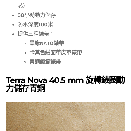
芯）
38小時
動力儲存
防水深度
100米
提供三種錶帶：
黑綠NATO錶帶
卡其色絨面革皮革錶帶
青銅鏈節錶帶
Terra Nova 40.5 mm 旋轉錶圈動
力儲存青銅