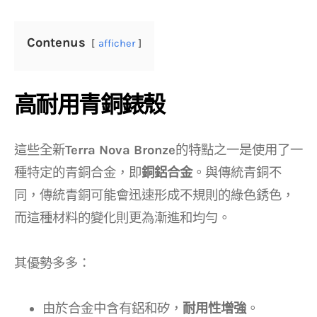
Contenus
afficher
高耐用青銅錶殼
這些全新
Terra Nova Bronze
的特點之一是使用了一
種特定的青銅合金，即
銅鋁合金
。與傳統青銅不
同，傳統青銅可能會迅速形成不規則的綠色銹色，
而這種材料的變化則更為漸進和均勻。
其優勢多多：
由於合金中含有鋁和矽，
耐用性增強
。