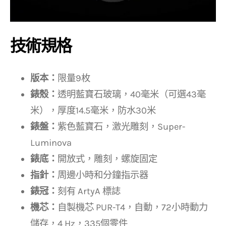
技術規格
版本：
限量9枚
錶殼：
透明藍寶石玻璃，40毫米（可選43毫
米），厚度14.5毫米，防水30米
錶盤：
紫色藍寶石，激光雕刻，Super-
Luminova
錶底：
開放式，雕刻，螺旋固定
指針：
周邊小時和分鐘指示器
錶冠：
刻有 ArtyA 標誌
機芯：
自製機芯 PUR-T4，自動，72小時動力
儲存，4 Hz，335個零件