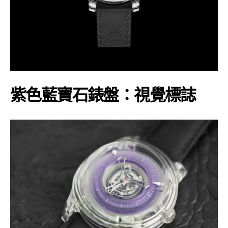
紫色藍寶石錶盤：視覺標誌