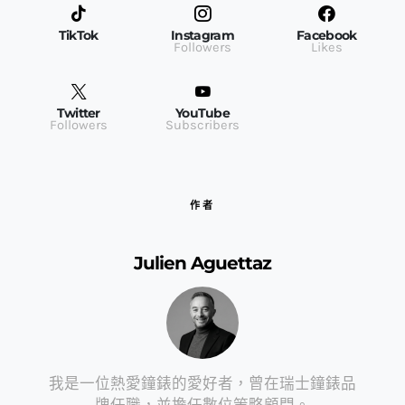
TikTok
Instagram
Facebook
Followers
Likes
Twitter
YouTube
Followers
Subscribers
作者
Julien Aguettaz
我是一位熱愛鐘錶的愛好者，曾在瑞士鐘錶品