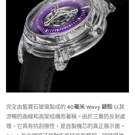
完全由藍寶石玻璃製成的
40毫米 Wavy 錶殼
以其
流暢的曲線和高架結構而著稱。由於三重防反射處
理，它具有抗刮擦性，是自製機芯的真正展示窗。