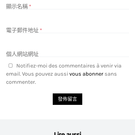
顯示名稱
*
電子郵件地址
*
個人網站網址
Notifiez-moi des commentaires à venir via
email. Vous pouvez aussi
vous abonner
sans
commenter.
Lire aussi