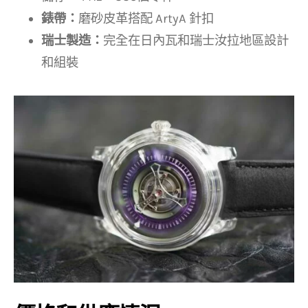
錶帶：
磨砂皮革搭配 ArtyA 針扣
瑞士製造：
完全在日內瓦和瑞士汝拉地區設計
和組裝