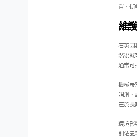
置、衝
維護
石英因
然後就
通常可
機械表
潤滑、
在於長
環境影
則依靠