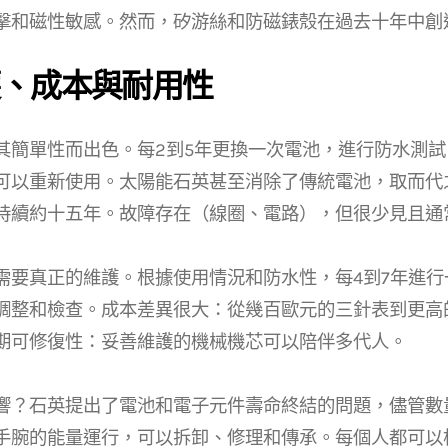
擊和磁性敏感。然而，矽游絲和防磁錶殼在過去十年中創
、成本與耐用性
其簡單性而出色。每2到5年更換一次電池，進行防水測
可以重新使用。太陽能石英甚至消除了傳統電池，取而代
持續約十五年。故障存在（線圈、電路），但很少見且通
需要真正的維護。根據使用情況和防水性，每4到7年進
調整和檢查。成本差異很大：從幾百歐元的三針表到更高
期可修復性：妥善維護的機械機芯可以陪伴多代人。
響？石英提出了電池和電子元件壽命終結的問題，儘管數
手腕的能量運行，可以拆卸、修理和傳承。每個人都可以