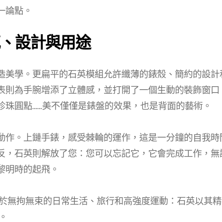
一論點。
、設計與用途
造美學。更扁平的石英模組允許纖薄的錶殼、簡約的設計
表則為手腕增添了立體感，並打開了一個生動的裝飾窗口
珍珠圓點……美不僅僅是錶盤的效果，也是背面的藝術。
動作。上鏈手錶，感受棘輪的運作，這是一分鐘的自我時
反，石英則解放了您：您可以忘記它，它會完成工作，無
黎明時的起飛。
於無拘無束的日常生活、旅行和高強度運動：石英以其精
。