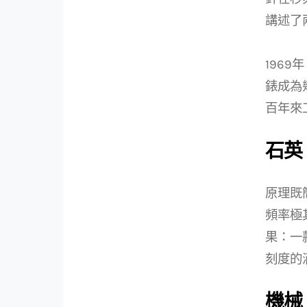
講述了
196
錶成為
百年來
石英
原理既
頻率極
果：一
刻度的
機械