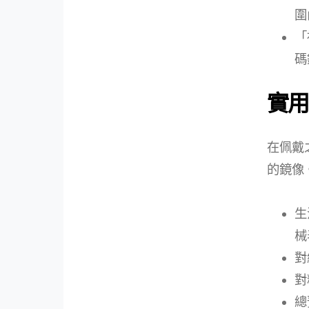
圍
「
碼
實用
在佩戴
的鏡像
生
械
對
對
總