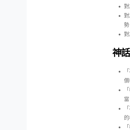
對
對
勢
對
神話
「
償
「
當
「
的
「