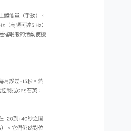
上鏈能量（手動）。
z（高頻可達5 Hz）
種催眠般的滑動使機
月誤差±15秒。熱
控制或GPS石英，
20到+40秒之間
AS）。它們仍然對位