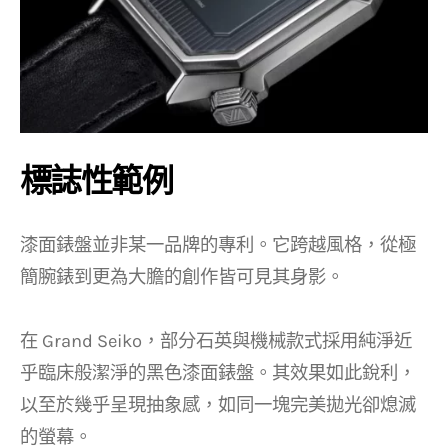
標誌性範例
漆面錶盤並非某一品牌的專利。它跨越風格，從極
簡腕錶到更為大膽的創作皆可見其身影。
在 Grand Seiko，部分石英與機械款式採用純淨近
乎臨床般潔淨的黑色漆面錶盤。其效果如此銳利，
以至於幾乎呈現抽象感，如同一塊完美拋光卻熄滅
的螢幕。