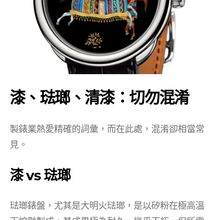
漆、琺瑯、清漆：切勿混淆
製錶業熱愛精確的詞彙，而在此處，混淆卻相當常
見。
漆 vs 琺瑯
琺瑯錶盤，尤其是大明火琺瑯，是以矽粉在極高溫