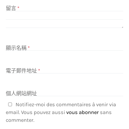
留言
*
顯示名稱
*
電子郵件地址
*
個人網站網址
Notifiez-moi des commentaires à venir via
email. Vous pouvez aussi
vous abonner
sans
commenter.