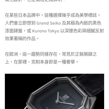
在某些日本品牌中，這種選擇幾乎成為美學標誌。
人們會立即想到 Grand Seiko 及其極為內斂的黑色
漆面錶盤，或 Kurono Tokyo 以深邃色彩與細膩反射
效果著稱的作品。
在歐洲，這一趨勢同樣存在，常見於正裝腕錶之
上，在那裡，克制本身即是一種奢華。