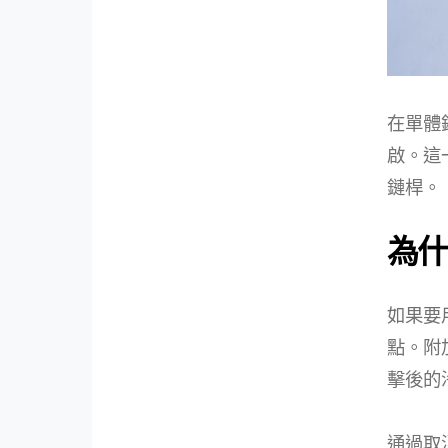
在單體
啟。這
鏈桿。
為什
如果要
點。附
擊後的
通過取