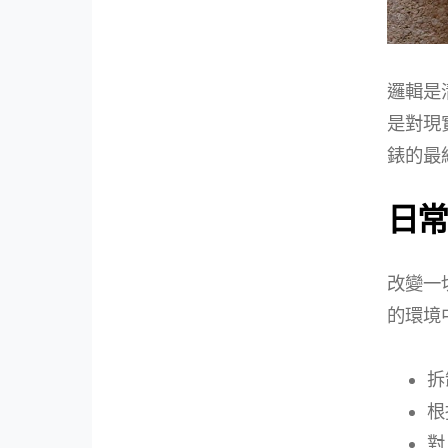
邏輯是
是對現
錶的最
日常
改變一
的環境
拆
根
對