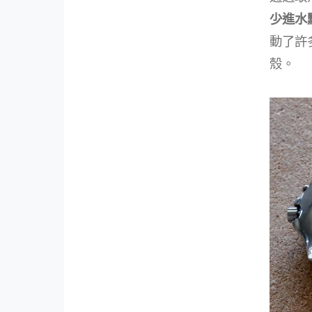
少進水
動了許
殼。