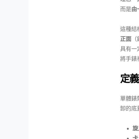
而是
由
這種結
正面
（
具有一
將手錶
定義
單體錶
卸的底
旋
卡