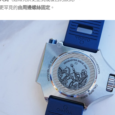
更罕見的
由周邊螺絲固定
。