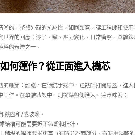
清晰的：整體外殼的抗壓性，如同頭盔，讓工程師和使用
實世界的回應：沙子、鹽、壓力變化、日常衝擊。單體錶
純粹的表達之一。
如何運作？從正面進入機芯
切的細節：維護。在傳統手錶中，鐘錶師打開底蓋，進入
中工作。在單體錶殼中，則從錶盤側進入。這意味著：
卸錶圈和/或玻璃，
據結構可能需要拆下錶盤和指針，
上鏈桿的程序要求更高（有時分為兩部分，有時由隱蔽的