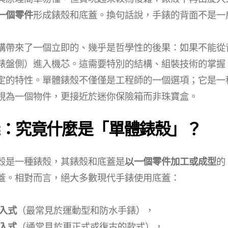
一個零件
形成錶殼和底蓋。換句話說，手錶的背面不是一
構帶來了一個立即的、幾乎是哲學性的後果：如果不能從
錶盤側）進入機芯。這需要特別的結構、組裝技術的掌握
定的特性。單體錶殼不僅僅是工程師的一個選項；它是一
視為一個物件，更接近於迷你保險箱而非珠寶盒。
：究竟什麼是「單體錶殼」？
殼是一種錶殼，其錶殼和底蓋是
以一個零件加工或成型
的
蓋。相對而言，絕大多數現代手錶使用底蓋：
入式
（最常見於運動型和防水手錶），
入式
（通常見於更正式或復古的款式），