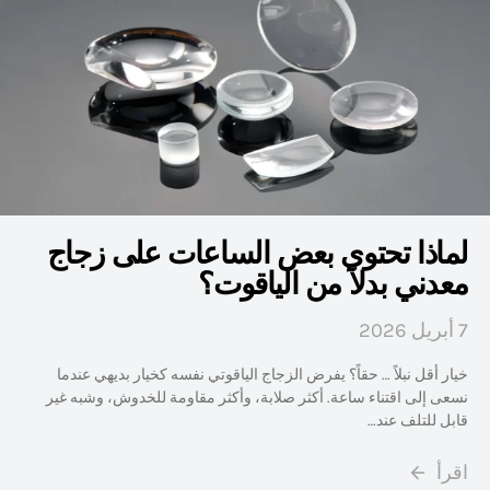
لماذا تحتوي بعض الساعات على زجاج
معدني بدلاً من الياقوت؟
7 أبريل 2026
خيار أقل نبلاً … حقاً؟ يفرض الزجاج الياقوتي نفسه كخيار بديهي عندما
نسعى إلى اقتناء ساعة. أكثر صلابة، وأكثر مقاومة للخدوش، وشبه غير
قابل للتلف عند…
اقرأ