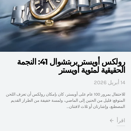
رولكس أويستر بربتشوال 41: النجمة
الحقيقية لمئوية أويستر
14 أبريل 2026
للاحتفال بمرور 100 عام على أويستر، كان بإمكان رولكس أن تعزف اللحن
المتوقع: قليل من الحنين إلى الماضي، ولمسة خفيفة من الطراز القديم
المصطنع، وإشارتان أو ثلاث لافتتان…
اقرأ