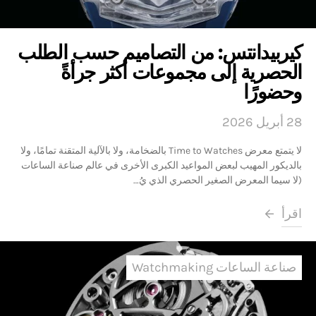
كيربيدانتس: من التصاميم حسب الطلب
الحصرية إلى مجموعات أكثر جرأةً
وحضورًا
28 أبريل 2026
لا يتمتع معرض Time to Watches بالضخامة، ولا بالآلية المتقنة تمامًا، ولا
بالديكور المهيب لبعض المواعيد الكبرى الأخرى في عالم صناعة الساعات
(لا سيما المعرض الصغير الحصري الذي يُ…
اقرأ
صناعة الساعات Watchmaking