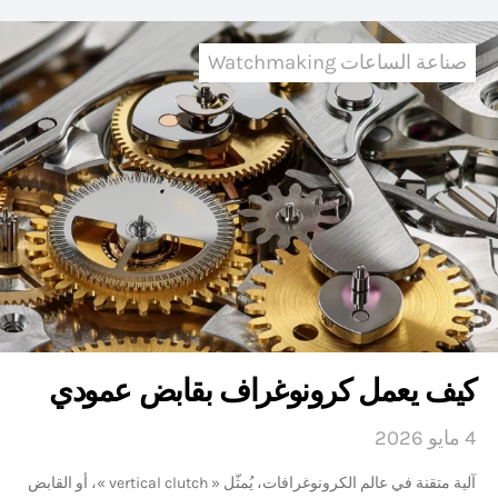
صناعة الساعات Watchmaking
كيف يعمل كرونوغراف بقابض عمودي
4 مايو 2026
آلية متقنة في عالم الكرونوغرافات، يُمثّل « vertical clutch »، أو القابض