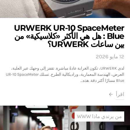
URWERK UR-10 SpaceMeter
Blue : هل هي الأكثر «كلاسيكية» من
بين ساعات URWERK؟
12 مايو 2026
لدى URWERK، تكون الغرابة عادةً مباشرة. تقفز إلى وجهك عبر العلبة،
العرض، الهندسة المعمارية، وراديكالية الطرح. تسلك UR-10 SpaceMeter
Blue مسارًا أكثر دقة. هذه…
اقرأ
من يرتدي ماذا WWW