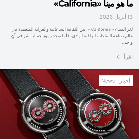
ما هو مينا «California»
13 أبريل 2026
لغز الميناء « California »، بين الثقافة الساعاتية والغرابة المتعمدة في
عالم صناعة الساعات الراقية الهادئ، قلّما توجد رموز جمالية تثير في آنٍ
واحد…
اقرأ
أخبار - News