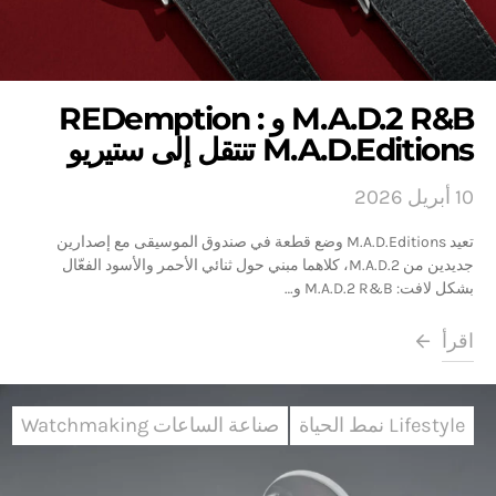
M.A.D.2 R&B و REDemption :
M.A.D.Editions تنتقل إلى ستيريو
10 أبريل 2026
تعيد M.A.D.Editions وضع قطعة في صندوق الموسيقى مع إصدارين
جديدين من M.A.D.2، كلاهما مبني حول ثنائي الأحمر والأسود الفعّال
بشكل لافت: M.A.D.2 R&B و…
اقرأ
Lifestyle نمط الحياة
صناعة الساعات Watchmaking