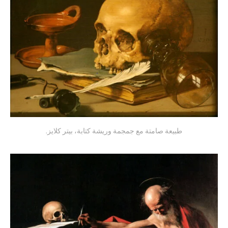
طبيعة صامتة مع جمجمة وريشة كتابة، بيتر كلايز.