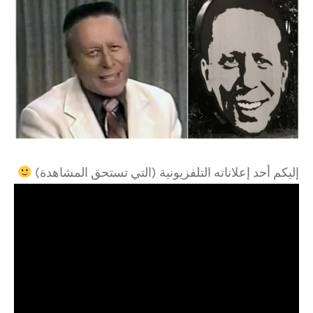
إليكم أحد إعلاناته التلفزيونية (التي تستحق المشاهدة)