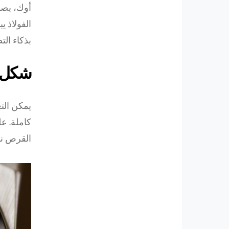
أوك، يصب
الفولاذ 
بذكاء الت
شكل أ
يمكن الت
كاملة. عل
القرص نم