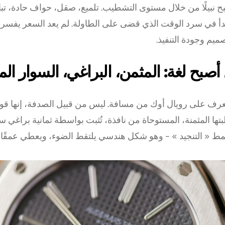
ح نبيلًا من خلال مستوى التشطيب. تلميع، صقل، حواف حادة، تب
يبدأ في سرد الوقت الذي قضى على الطاولة. لم يعد السعر يفسر 
صميم وجودة التنفيذ.
صبح لغة: المثمن، البراغي، السوار ال
عرف على رويال أوك من مسافة. ليس من قبيل الصدفة، إنها قوا
بتها المثمنة، المستوحاة من نافذة، تُثبت بواسطة ثمانية براغي 
ط « التنجيد » – وهو شكل هندسي يلتقط الضوء، ويعطي عمقًا و