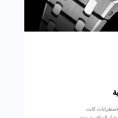
ة
لاضطرابات. كانت
تقبل المنافسة. ومع