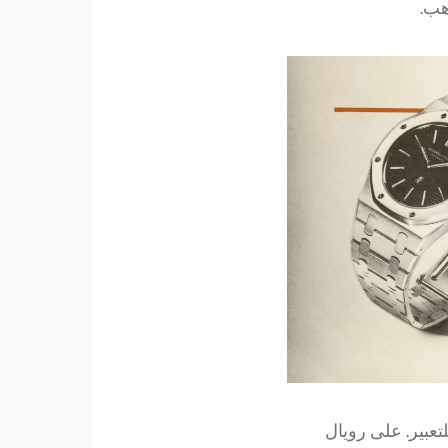
هب.
تعبير. على رويال