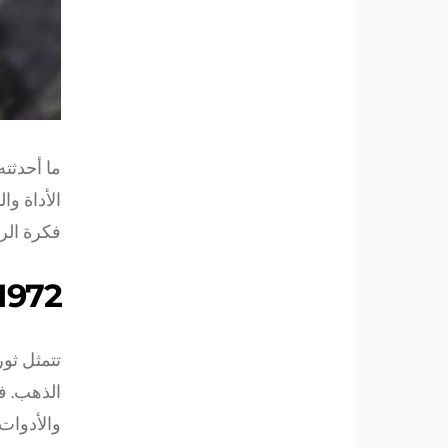
ما أحدثته
الأداة و
فكرة الرف
1972: الفولاذ، هذه الرفاهية غير المتوق
تتمثل ثو
الذهب. ف
والأدوات