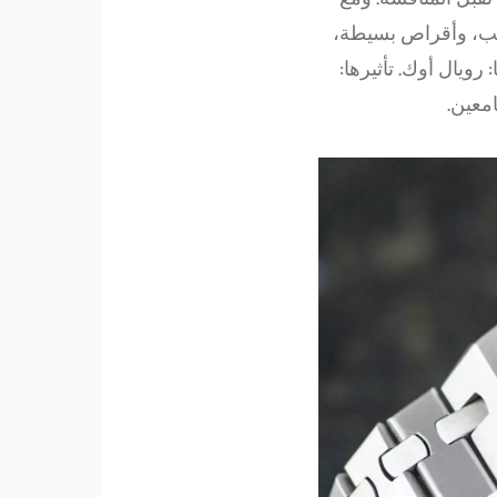
ذهب، وأقراص بسيطة،
ان. اسمها: رويال أوك. تأثيرها:
معين.