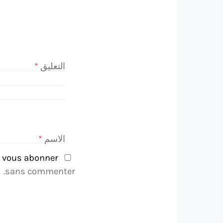
التعليق
*
الاسم
*
vous abonner
Notifiez-moi des commentaires à venir via email. Vous pouvez aussi
sans commenter.