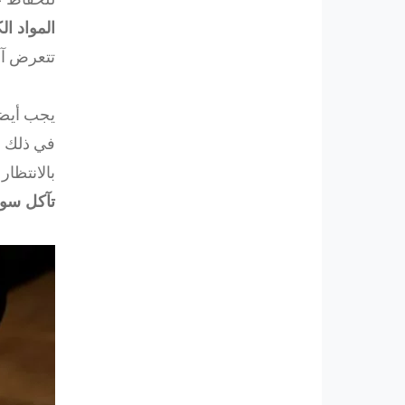
المواد الك
تتعرض آلي
يجب أيضا
في ذلك ا
بالانتظا
تآكل سو