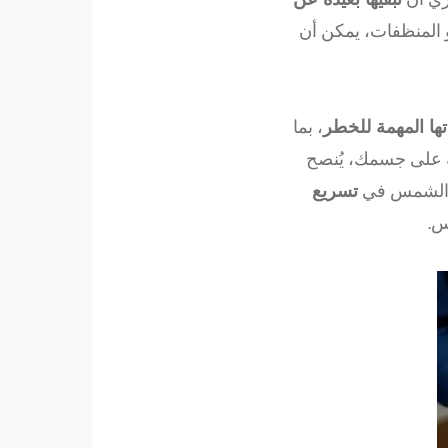
 المنظفات، يمكن أن
ها المهمة للخطر
، بما
ة على جسمك، يُنصح
م الشمس في
تسريع
س.