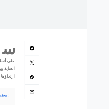
س
على أسلو
العناية ب
ارتداؤها 
icher