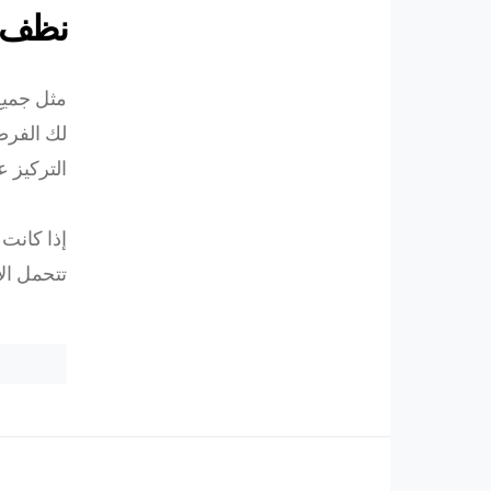
نظف س
مثل جمي
لك الفرص
التركيز ع
إذا كانت
تتحمل ال