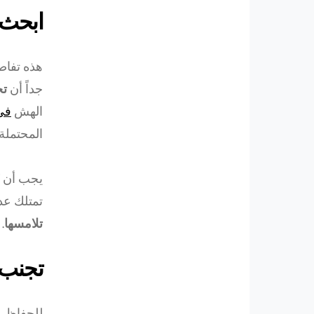
ابحث 
هذه تفاص
جداً أن
تخ
الهش
في 
المحتملة.
يجب أن ت
تمتلك عد
تلامسها
.
تجنب 
للحفاظ ع