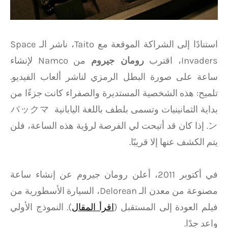
استنادًا إلى الشراكة الموقعة مع Taito، ناشر الـ Space
Invaders، اقترب
رومان جيروم
من Namco لإنشاء
ساعة على صورة البطل الرمزي لناشر ألعاب الفيديو.
تلميح: هذه الشخصية المستديرة والصفراء كانت جزءًا من
بداية الثمانينيات وتسمى بلطف باللغة اليابانية パックマ
ン. إذا كان قد أتيحت لي الفرصة لرؤية هذه الساعة، فلن
يتم الكشف عنها إلا قريبًا.
في أكتوبر 2011، أعلن رومان جيروم عن إنشاء ساعة
مصنوعة من معدن الـ Delorean، السيارة الأسطورية من
فيلم العودة إلى المستقبل (
اقرأ المقال
). النموذج الأولي
واعد جدًا.