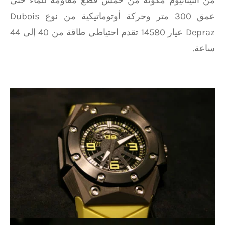
من التيتانيوم مكونة من خمس قطع مقاومة للماء حتى
عمق 300 متر وحركة أوتوماتيكية من نوع Dubois
Depraz عيار 14580 تقدم احتياطي طاقة من 40 إلى 44
ساعة.