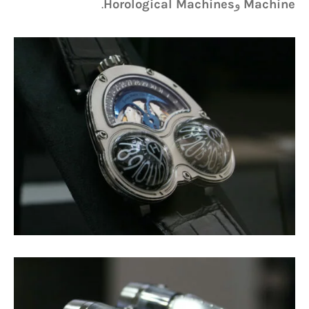
Machine
و
Horological Machines
.