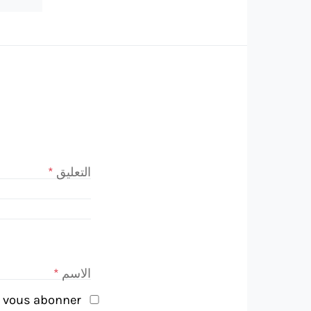
التعليق
*
الاسم
*
vous abonner
Notifiez-moi des commentaires à venir via email. Vous pouvez aussi