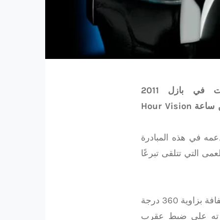
الجديد المعروض في المعرض العالمي للساعات والمجوهرات في بازل 2011
عمه في هذه المبادرة
لمعنية بمكافحة العمى التي تتلقى تبرعًا
تتميز علبتها الخارجية المصنوعة من الفولاذ بقطر 41 مم بعلبة داخلية شفافة بزاوية 360 درجة
درته على ضبط عقرب