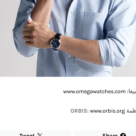
غا:
www.omegawatches.com
ORBIS:
www.orbis.org
Tweet
Share