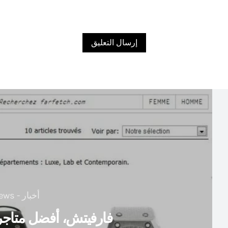
أخبار - News
فارفيتش، أفضل متاجر ا