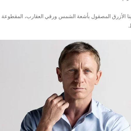
نا الأزرق المصقول بأشعة الشمس ورقي العقارب، المقطوعة م