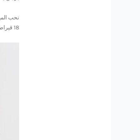
نحب المي
18 قيراط.