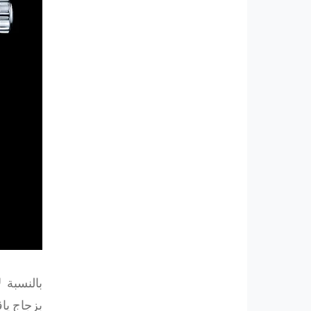
بالنسبة 
بزجاج ياق