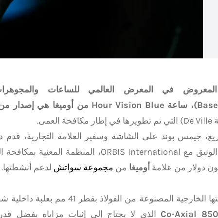
حة العمى.
ريغ، جيمس بوند على الشاشة وسفير العلامة التجارية، قدم د
بالتعاون الوثيق مع ORBIS International، المنظمة ا
ون دولار من علامة
أوميغا
من
مجموعة سواتش
لدعم أنشطتها.
Co-Axial 85
الذي لا يحتاج إلى إثبات مزاياه بفضل ق