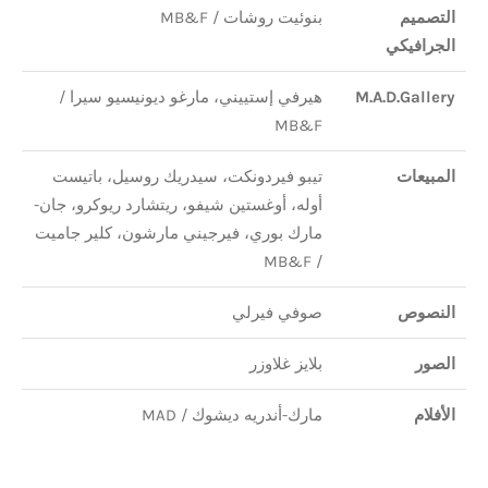
التصميم
بنوئيت روشات / MB&F
الجرافيكي
M.A.D.Gallery
هيرفي إستييني، مارغو ديونيسيو سيرا /
MB&F
المبيعات
تيبو فيردونكت، سيدريك روسيل، باتيست
أوله، أوغستين شيفو، ريتشارد ريوكرو، جان-
مارك بوري، فيرجيني مارشون، كلير جاميت
/ MB&F
النصوص
صوفي فيرلي
الصور
بلايز غلاوزر
الأفلام
مارك-أندريه ديشوك / MAD