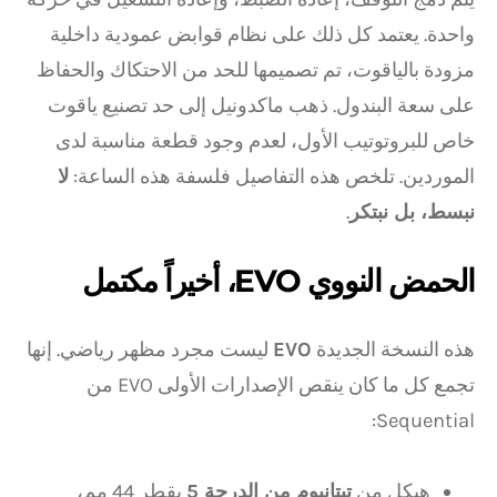
واحدة. يعتمد كل ذلك على نظام قوابض عمودية داخلية
مزودة بالياقوت، تم تصميمها للحد من الاحتكاك والحفاظ
على سعة البندول. ذهب ماكدونيل إلى حد تصنيع ياقوت
خاص للبروتوتيب الأول، لعدم وجود قطعة مناسبة لدى
الموردين. تلخص هذه التفاصيل فلسفة هذه الساعة:
لا
نبسط، بل نبتكر
.
الحمض النووي EVO، أخيراً مكتمل
هذه النسخة الجديدة
EVO
ليست مجرد مظهر رياضي. إنها
تجمع كل ما كان ينقص الإصدارات الأولى EVO من
Sequential:
هيكل من
تيتانيوم من الدرجة 5
بقطر 44 مم،