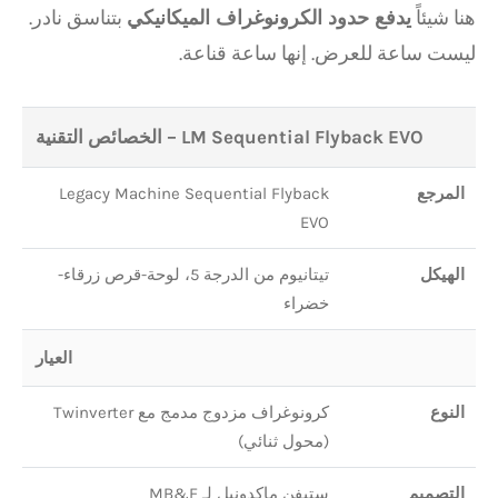
هنا شيئاً
يدفع حدود الكرونوغراف الميكانيكي
بتناسق نادر.
ليست ساعة للعرض. إنها ساعة قناعة.
LM Sequential Flyback EVO – الخصائص التقنية
المرجع
Legacy Machine Sequential Flyback
EVO
الهيكل
تيتانيوم من الدرجة 5، لوحة-قرص زرقاء-
خضراء
العيار
النوع
كرونوغراف مزدوج مدمج مع Twinverter
(محول ثنائي)
التصميم
ستيفن ماكدونيل لـ MB&F