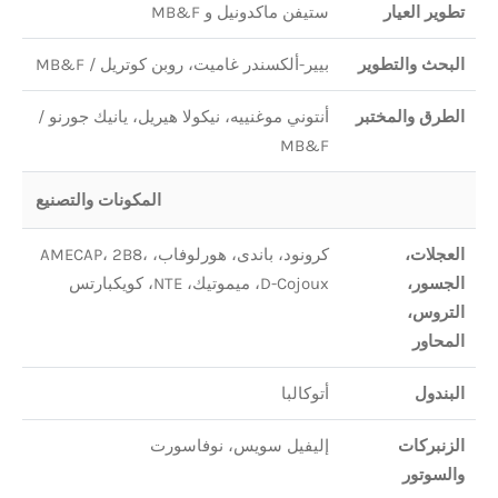
تطوير العيار
ستيفن ماكدونيل و MB&F
البحث والتطوير
بيير-ألكسندر غاميت، روبن كوتريل / MB&F
الطرق والمختبر
أنتوني موغنييه، نيكولا هيريل، يانيك جورنو /
MB&F
المكونات والتصنيع
العجلات،
كرونود، باندى، هورلوفاب، AMECAP، 2B8،
الجسور،
D-Cojoux، ميموتيك، NTE، كويكبارتس
التروس،
المحاور
البندول
أتوكالبا
الزنبركات
إليفيل سويس، نوفاسورت
والسوتور