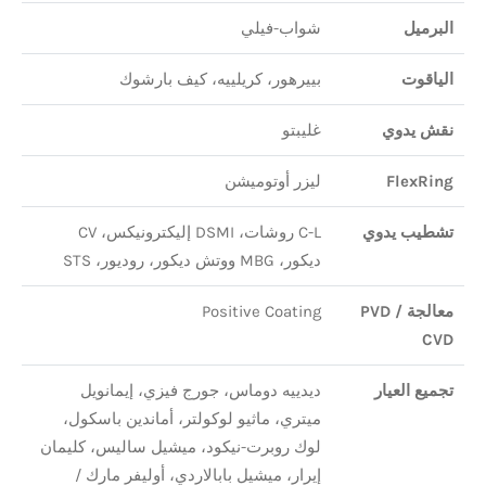
البرميل
شواب-فيلي
الياقوت
بييرهور، كريلييه، كيف بارشوك
نقش يدوي
غليبتو
FlexRing
ليزر أوتوميشن
تشطيب يدوي
C-L روشات، DSMI إليكترونيكس، CV
ديكور، MBG ووتش ديكور، روديور، STS
معالجة PVD /
Positive Coating
CVD
تجميع العيار
ديدييه دوماس، جورج فيزي، إيمانويل
ميتري، ماثيو لوكولتر، أماندين باسكول،
لوك روبرت-نيكود، ميشيل ساليس، كليمان
إيرار، ميشيل بابالاردي، أوليفر مارك /