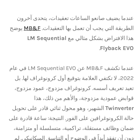
عندما يضيف صانعو الساعات تعقيدات، يتحدى آخرون
الطريقة التي يجب أن تعمل بها التعقيدات.
MB&F
يوضح
هذا الافتراض بشكل مثالي مع
LM Sequential
.
Flyback EVO
عندما تكشف MB&F عن LM Sequential EVO في عام
2022، لا تكتفي العلامة بتوقيع أول كرونوغراف لها. بل
تعيد تعريف أسسه. كرونوغراف مزدوج، عمود مزدوج،
قوابض عمودية مزدوجة، والأهم من ذلك، هذا
Twinverter
الشهير، وهو محول ثنائي قادر على تحويل
حالة الكرونوغرافين على الفور. النتيجة: ساعة قادرة على
ضمان وظائف مستقلة، تراكمية، متسلسلة أو متزامنة،
دون أن تفقد أبداً في الوضوح أو التناسق الميكانيكي. لم