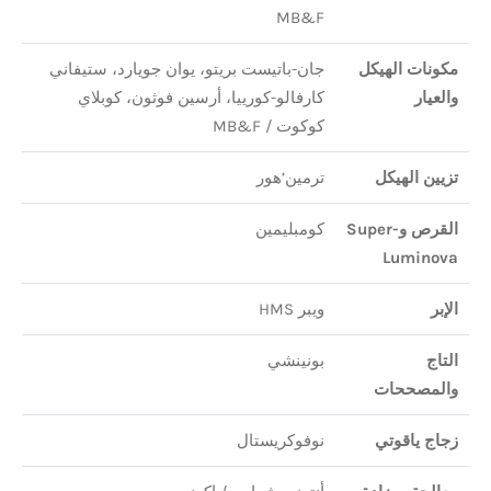
MB&F
مكونات الهيكل
جان-باتيست بريتو، يوان جويارد، ستيفاني
والعيار
كارفالو-كورييا، أرسين فوثون، كوبلاي
كوكوت / MB&F
تزيين الهيكل
ترمين’هور
القرص وSuper-
كومبليمين
Luminova
الإبر
ويبر HMS
التاج
بونينشي
والمصححات
زجاج ياقوتي
نوفوكريستال