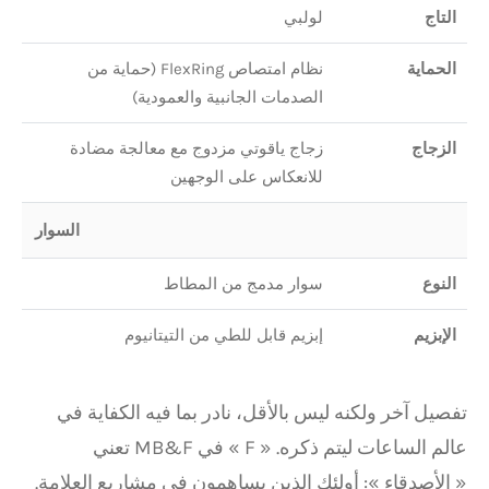
التاج
لولبي
الحماية
نظام امتصاص FlexRing (حماية من
الصدمات الجانبية والعمودية)
الزجاج
زجاج ياقوتي مزدوج مع معالجة مضادة
للانعكاس على الوجهين
السوار
النوع
سوار مدمج من المطاط
الإبزيم
إبزيم قابل للطي من التيتانيوم
تفصيل آخر ولكنه ليس بالأقل، نادر بما فيه الكفاية في
عالم الساعات ليتم ذكره. « F » في MB&F تعني
« الأصدقاء »: أولئك الذين يساهمون في مشاريع العلامة.