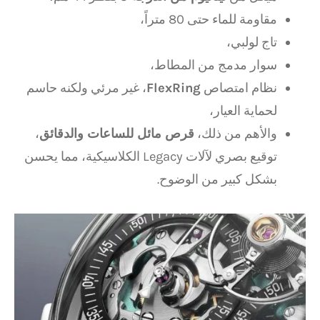
مقاومة للماء حتى 80 متراً،
تاج لولبي،
سوار مدمج من المطاط،
نظام امتصاص
FlexRing
، غير مرئي ولكنه حاسم
لحماية العيار،
والأهم من ذلك،
قرص مائل للساعات والدقائق
،
توقيع بصري لآلات Legacy الكلاسيكية، مما يحسن
بشكل كبير من الوضوح.