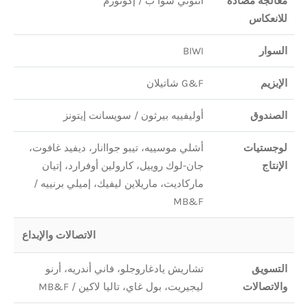
معالجة مضادة
أنتوني شوا ب / إكونورم
للانعكاس
السوار
BIWI
الإبزيم
G&F شاتيلان
الصندوق
أوليفييه بيرثون / سويسانت إيتونز
لوجستيات
أشلي موسييه، تيبو جواانار، ديفيد غافوت،
الإنتاج
جان-لوك روييل، كارولين أوفرارد، إتيان
ماركاديت، ماريلاين ليفيك، إميلي برنييه /
MB&F
الاتصالات والإبداع
التسويق
تشاريش يادغاروجلو، فاني أندريه، أرنو
والاتصالات
ليجيريت، بول غاي، تاليا لاكين / MB&F