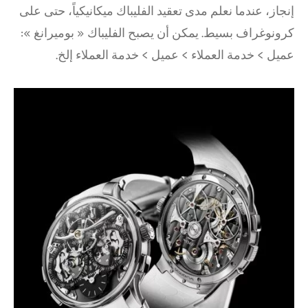
إنجاز، عندما نعلم مدى تعقيد الفليباك ميكانيكياً، حتى على
كرونوغراف بسيط. يمكن أن يصبح الفليباك « بوميرانغ »:
عميل > خدمة العملاء > عميل > خدمة العملاء إلخ.