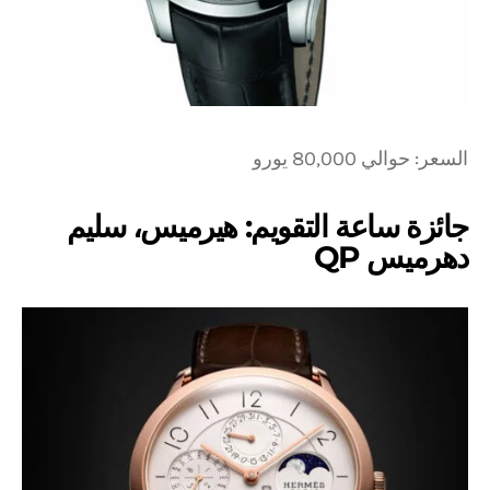
السعر: حوالي 80,000 يورو
جائزة ساعة التقويم: هيرميس، سليم
دهرميس QP