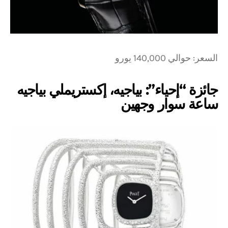
السعر: حوالي 140,000 يورو
جائزة “إحياء”: بياجيه، إكستريملي بياجيه
ساعة سوار وجهين