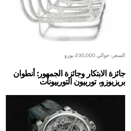
السعر: حوالي 230,000 يورو
جائزة الابتكار وجائزة الجمهور: أنطوان
بريزيوزو، توربيون التوربيونات