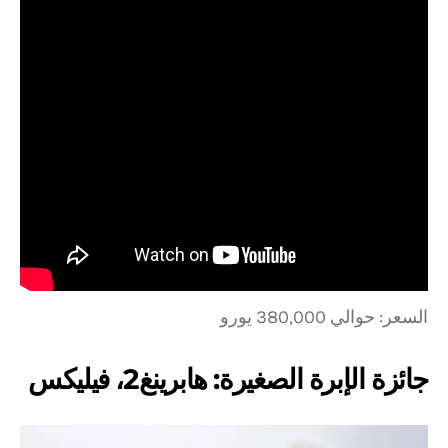
السعر: حوالي 380,000 يورو
جائزة الإبرة الصغيرة: هابرينغ2، فيليكس