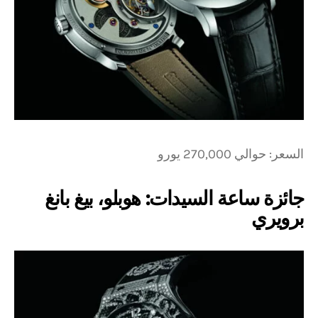
السعر: حوالي 270,000 يورو
جائزة ساعة السيدات: هوبلو، بيغ بانغ
برويري