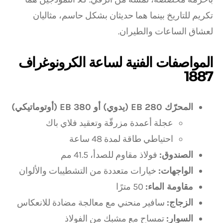
تكريم للتاريخ بينما هما حديثان بشكل حاسم، مثاليان
لعشاق الساعات والطيران.
المواصفات الفنية لساعة الكرونوغراف
1887
المحرّك EB 280 (يدوي) أو EB 380 (أوتوماتيكي)
عجلة أعمدة مزرقّة وتعقيد فلاي باك
احتياطي طاقة لمدة 48 ساعة
الصندوق:
فولاذ مقاوم للصدأ، 41.5 مم
الواجهات:
خيارات متعددة من التشطيبات والألوان
مقاومة الماء:
50 مترًا
الزجاج:
سافير منحني مع معالجة مضادة للانعكاس
السوار:
تمساح مع مشبك من الفولاذ