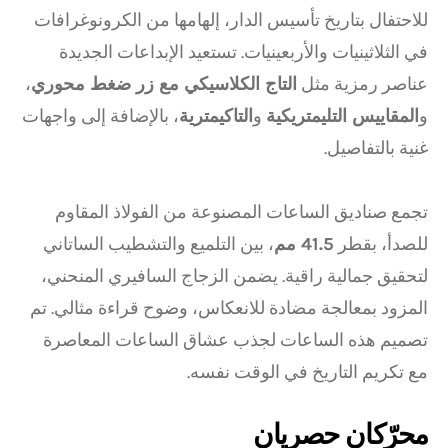
للاحتفال بتاريخ تأسيس الدار، إلهامها من الكرونوغرافات
في الثلاثينيات والأربعينيات. تستعيد الإبداعات الجديدة
عناصر رمزية مثل
التاج الكلاسيكي مع زر ضغط محوري
،
و
المقاييس التليمتريكية
و
التاكيمترية
، بالإضافة إلى واجهات
غنية بالتفاصيل.
تجمع صناديق الساعات المصنوعة من الفولاذ المقاوم
للصدأ، بقطر
41.5 مم
، بين التلميع والتشطيب الساتاني
لتحقيق جمالية راقية. يضمن الزجاج السافيري المنحني،
المزود بمعالجة مضادة للانعكاس، وضوح قراءة مثالي. تم
تصميم هذه الساعات لجذب عشاق الساعات المعاصرة
مع تكريم التاريخ في الوقت نفسه.
محرّكان حصريان