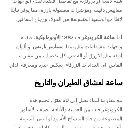
شبه لامعة أو برونزية مع تفاصيل فضية. تقدم الواجهات
مقاييس دقيقة ومؤشرات مصقولة بارزة، مما يوفر تباينًا
لافتًا مع الخلفية المنقوشة من الفولاذ وزجاج السافير.
أما
ساعة الكرونوغراف 1887 الأوتوماتيكية
، فتقدم
واجهات بتشطيبات مثل نمط
مسامير باريس
أو ألوان
أنيقة مثل الأزرق أو الفضي. كل تفصيل، من عقارب
الماس إلى العدادات الزرقاء، يعكس خبرة ومعرفة الدار.
ساعة لعشاق الطيران والتاريخ
مع مقاومة للماء تصل إلى
50 مترًا
، تجمع هذه
الكرونوغرافات بين العملية والأناقة. تضيف الأساور
المصنوعة من جلد التمساح الأسود أو البني، المزينة
بأحزمة مخصصة، لمسة من الرقي. كلا النموذجين هما