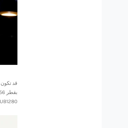
HUB1280 المكونة من 354 قطعة مع احتياطي طاقة لمد