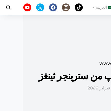
العربية
پ من سترينجر ثينغز