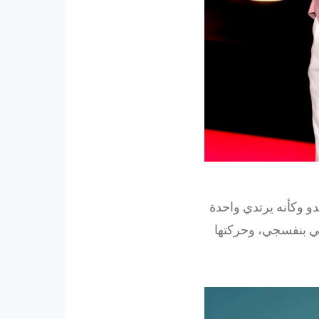
لشاب (يبدو وكأنه يرتدي واحدة
نسخة مع تشطيب ساتاني بنفسجي، وحركتها