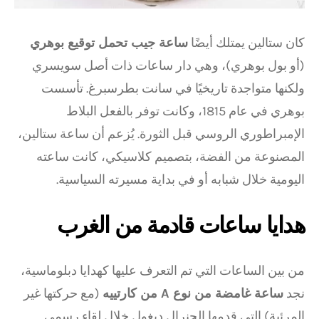
كان ستالين يمتلك أيضًا
ساعة جيب تحمل توقيع بوهري
(أو بول بوهري)، وهي دار ساعات ذات أصل سويسري
ولكنها متواجدة تاريخيًا في سانت بطرسبرغ. تأسست
بوهري في عام 1815، وكانت توفر بالفعل البلاط
الإمبراطوري الروسي قبل الثورة. يُزعم أن ساعة ستالين،
المصنوعة من الفضة، بتصميم كلاسيكي، كانت ساعته
اليومية خلال شبابه أو في بداية مسيرته السياسية.
هدايا ساعات قادمة من الغرب
من بين الساعات التي تم التعرف عليها كهدايا دبلوماسية،
نجد
ساعة غامضة من نوع A من كارتييه
(مع حركتها غير
المرئية) التي قدمها الجنرال ديغول خلال لقاء رسمي.