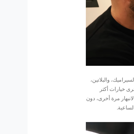
ذهب، والسيراميك، والبلاتين،
رى خيارات أكثر
ا حتى متاحة بشكل صريح. هذه القدرة لدى GMK على الانبهار مرة أخرى، دون
لساعية.