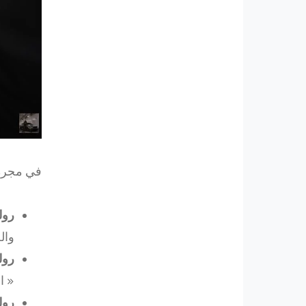
في مجرة 
رول
وال
رول
« ا
رول