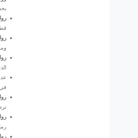
بحد 
رول
قطع
رولكس
ومؤ
رول
الذ
عد
في 
رول
ترص
رول
رما
رول