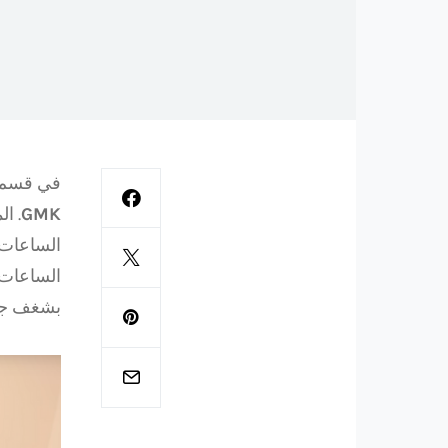
في قسم
GMK
. ا
الساعات.
الساعات 
بشغف جا