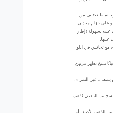
ع أنماط تختلف من
و على حزام معدني.
ف عليه بسهولة (إطار
عليها.
، مع تجانس في اللون
نًا نسخ تظهر مرتين
بنمط « عين النمر »،
 نسخ من المعدن (ذهب
من الذهب الأصفر أو