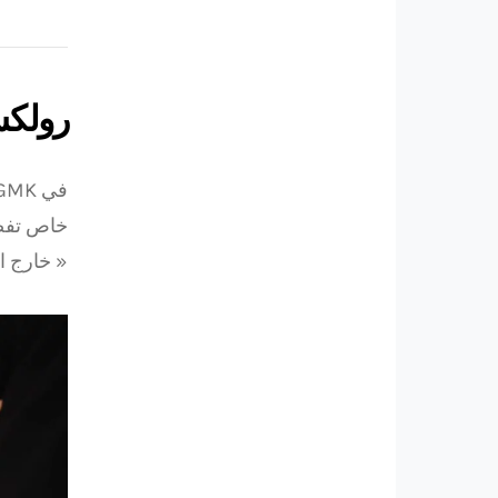
رولكس
في GMK،
خاص تفضيل
« خارج ال