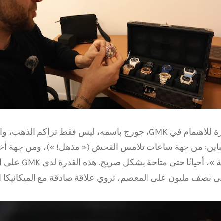
الأكثر إثارة للاهتمام في GMK، جورج باسمه، ليس فقط تراكم ال
تباين: من جهة ساعات تلامس الفحش (« مذهل! »)، ومن جهة أخ
« معقولية »، أحيانً
لى نصف مليون على المعصم، تروي علاقة صادقة مع الميكانيكا ا