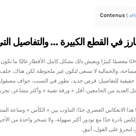
Contenus
aff
ارز في القطع الكبيرة … والتفاصيل الت
يمتلك GMK معصمًا كبيرًا ويعيش ذلك بشكل كامل. الأقطار غالبًا ما ت
ساحة، والجمالية لا تسعى لتكون غير ملحوظة. لكن هناك، خلف 
قيقية للتفاصيل: قرص جديد، تطور في النسب، حواف مصقولة
 العديد من الجامعين: أقل « ورقة تقنية » وأكثر مشاعر، تجربة،
ا هذا الانعكاس العصري جدًا: التناوب بين « الكأس » وساعة المت
كس نادرة جدًا مع تودور أكثر سهولة، ولا تسخر واحدة من الأخ
، لنجرؤ على القول، أنيق.