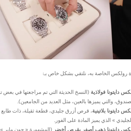
رولكس الخاصة به، نلتقي بشكل خاص بـ:
كس دايتونا فولاذية
(النسخ الحديثة التي تم مراجعتها في بعض 
صندوق، والتي يميزها بالعين، مثل العديد من الجامعين).
كس دايتونا بلاتينية
، قرص أزرق جليدي، قطعة ثقيلة، ذات طابع م
لجليدي » الذي يميز المادة على الفور.
كس دايتونا ذهب أصفر بقرص أخضر
(المشهورة « جون ماير »،