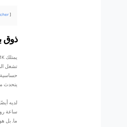
icher
ذوق ب
تشغل الم
حساسية ح
يتحدث مثل
لديه أيضً
ساعة رول
ما. بل هو