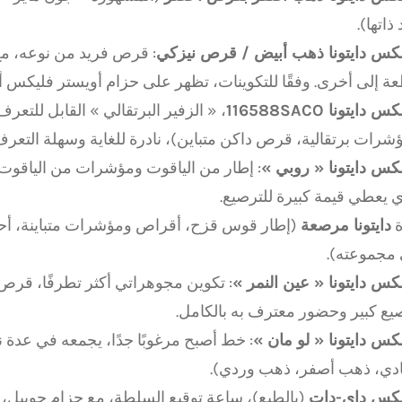
ذاتها).
كس دايتونا ذهب أبيض / قرص نيزكي
: قرص فريد من نوعه، م
ة إلى أخرى. وفقًا للتكوينات، تظهر على حزام أويستر فليكس أ
 دايتونا 116588SACO
، « الزفير البرتقالي » القابل للتعر
شرات برتقالية، قرص داكن متباين)، نادرة للغاية وسهلة التعرف 
كس دايتونا « روبي »
: إطار من الياقوت ومؤشرات من الياقوت
ي يعطي قيمة كبيرة للترصيع.
ة
دايتونا مرصعة
(إطار قوس قزح، أقراص ومؤشرات متباينة، أحيا
مجموعته).
كس دايتونا « عين النمر »
: تكوين مجوهراتي أكثر تطرفًا، قرص 
يع كبير وحضور معترف به بالكامل.
كس دايتونا « لو مان »
: خط أصبح مرغوبًا جدًا، يجمعه في عدة
دي، ذهب أصفر، ذهب وردي).
كس داي-دات
(بالطبع)، ساعة توقيع السلطة، مع حزام جوبيل، 