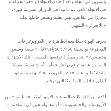
بالتموين في اتجاه واحد (أحادي الاتجاه) و »حر الحركة »
في الاتجاه الآخر. عندما يبدأ في الدوران بسرعة كبيرة،
محررًا من القابض، تهتز العلبة ويشعر حاملها بذلك
« الاهتزاز » الشهير.
يعرف الهواة جيدًا هذه الظاهرة في الكرونوغرافات
المدفوعة بواسطة Valjoux 7750 (قل « سبعة وسبعون
وخمسون » لتبدو مميزًا). توقيعها اللمسي – تلك الاهتزازة
القصيرة عندما ترفع ذراعك فجأة – أصبح تقريبًا طقسًا
خاصًا، يُطلق عليه « تأثير المروحية ». لا يوجد ما يدعو
للقلق هنا: إنها الميكانيكا التي ترقص.
أقدم من ذلك، كانت الساعات الأوتوماتيكية « البامبر » من
الأربعينيات والخمسينيات – أوميغا ولونجين في المقدمة –