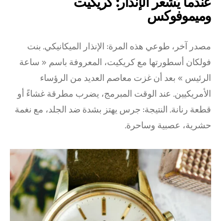
عندما يُشعر الإنذار: كريكيت
وميموفوكس
مصدر آخر، طوعي هذه المرة: الإنذار الميكانيكي. بنت
فولكان أسطورتها مع كريكيت، المعروفة باسم « ساعة
الرئيس » بعد أن غزت معاصم العديد من الرؤساء
الأمريكيين. عند الوقت المبرمج، يضرب مطرقة غشاءً أو
قطعة رنانة. النتيجة: جرس يهتز بشدة ضد الجلد، مع نغمة
حشرية، عصبية وساحرة.