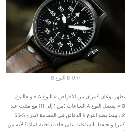
B-Uhr النوع B
تظهر نوعان كبيران من الأقراص « النوع A » و »النوع
B ». يفضل النوع A الساعات (من 1 إلى 11) مع مثلث عند
12، بينما يضع النوع B الدقائق في المقدمة (تدرج 5-55
كبير) ويحتفظ بالساعات على حلقة داخلية. لماذا؟ لأنه من