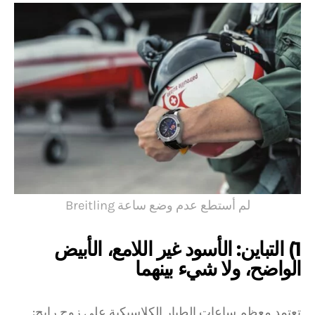
لم أستطع عدم وضع ساعة Breitling
1) التباين: الأسود غير اللامع، الأبيض
الواضح، ولا شيء بينهما
تعتمد معظم ساعات الطيار الكلاسيكية على زوج رابح: