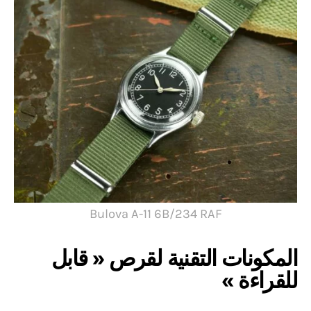
Bulova A-11 6B/234 RAF
المكونات التقنية لقرص « قابل
للقراءة »