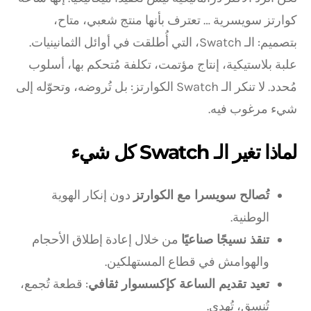
كوارتز سويسرية … تعترف بأنها منتج شعبي، متاح،
بتصميم: الـ Swatch، التي أُطلقت في أوائل الثمانينيات.
علبة بلاستيكية، إنتاج مؤتمت، تكلفة مُتحكم بها، أسلوب
مُحدد. لا تنكر الـ Swatch الكوارتز: بل تُروضه، وتحوّله إلى
شيء مرغوب فيه.
لماذا تغير الـ Swatch كل شيء
تُصالح سويسرا مع الكوارتز
دون إنكار الهوية
الوطنية.
تنقذ نسيجًا صناعيًا
من خلال إعادة إطلاق الأحجام
والهوامش في قطاع المستهلكين.
تعيد تقديم الساعة كإكسسوار ثقافي
: قطعة تُجمع،
تُنسق، تُهدى.