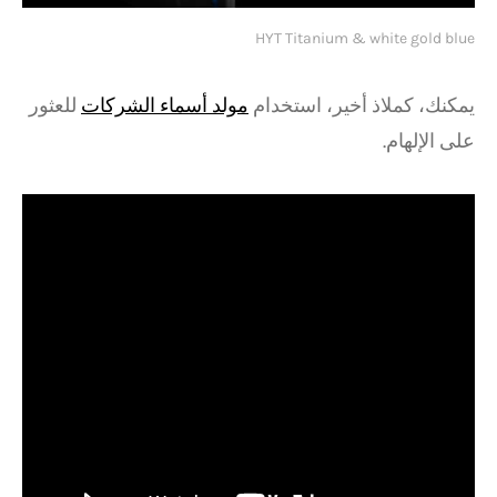
HYT Titanium & white gold blue
يمكنك، كملاذ أخير، استخدام
مولد أسماء الشركات
للعثور
على الإلهام.