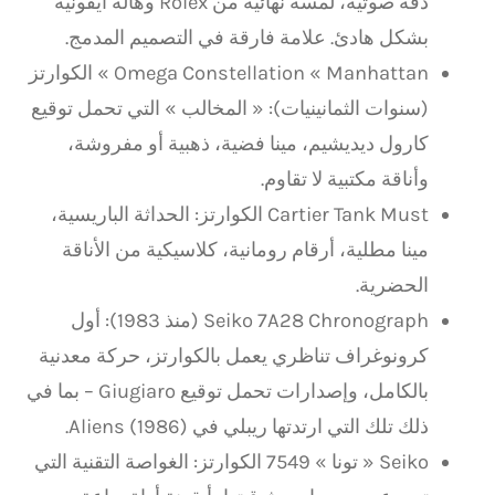
دقة صوتية، لمسة نهائية من Rolex وهالة أيقونية
بشكل هادئ. علامة فارقة في التصميم المدمج.
Omega Constellation « Manhattan » الكوارتز
(سنوات الثمانينيات): « المخالب » التي تحمل توقيع
كارول ديديشيم، مينا فضية، ذهبية أو مفروشة،
وأناقة مكتبية لا تقاوم.
Cartier Tank Must الكوارتز: الحداثة الباريسية،
مينا مطلية، أرقام رومانية، كلاسيكية من الأناقة
الحضرية.
Seiko 7A28 Chronograph (منذ 1983): أول
كرونوغراف تناظري يعمل بالكوارتز، حركة معدنية
بالكامل، وإصدارات تحمل توقيع Giugiaro – بما في
ذلك تلك التي ارتدتها ريبلي في Aliens (1986).
Seiko « تونا » 7549 الكوارتز: الغواصة التقنية التي