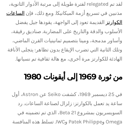
لقد تم relegated لفترة طويلة إلى مرتبة الأدوار الثانوية،
مذنبين في تسريع أزمة الميكانيكا. ومع ذلك، فإن
الساعات
الكوارتز
القديمة تعود إلى الواجهة، يقودها جيل يفضل
الأسلوب والدقة والتاريخ على المضاربة. صناديق رقيقة،
وأساور مدمجة، ومينا بتصميم ثمانينيات القرن الماضي،
وتلك الثانية التي تضرب الإيقاع بدون تظاهر: يتجلى الأناقة
الهادئة للكوارتز مرة أخرى، مع هالة ثقافية تم نسيانها.
من ثورة 1969 إلى أيقونات 1980
في 25 ديسمبر 1969، كشفت Seiko عن Astron، أول
ساعة يد تعمل بالكوارتز: زلزال لصناعة الساعات. رد
السويسريون بمشروع Beta 21، الذي تم تضمينه في
Omega وPatek Philippe وIWC. تسلط هذه المنافسة