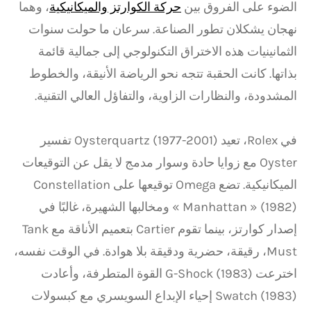
الضوء على الفروق بين
حركة الكوارتز والميكانيكية
، وهما
نهجان يشكلان تطور الصناعة. سرعان ما حولت سنوات
الثمانينيات هذه الاختراق التكنولوجي إلى جمالية قائمة
بذاتها. كانت الحقبة تتجه نحو الرياضة الأنيقة، والخطوط
المشدودة، والنظارات الزاوية، والتفاؤل العالي التقنية.
في Rolex، تعيد Oysterquartz (1977-2001) تفسير
Oyster مع زوايا حادة وسوار مدمج لا يقل عن التوقيعات
الميكانيكية. تضع Omega توقيعها على Constellation
« Manhattan » (1982) ومخالبها الشهيرة، غالبًا في
إصدار كوارتز، بينما تقوم Cartier بتعميم الأناقة مع Tank
Must، رقيقة، حضرية ودقيقة بلا هوادة. في الوقت نفسه،
اخترعت G-Shock (1983) القوة المتطرفة، وأعادت
Swatch (1983) إحياء الإبداع السويسري مع كبسولات