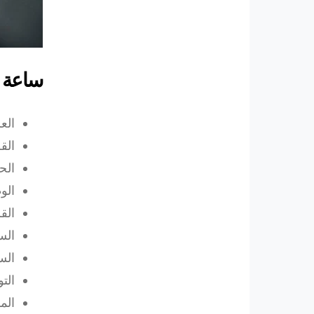
ساعة ARRIOL GRAN CELTICA SuperSportS
العلبة: ف
القطر
الحرك
الو
القرص:
الس
السعر: حو
التوفر: 24
الم