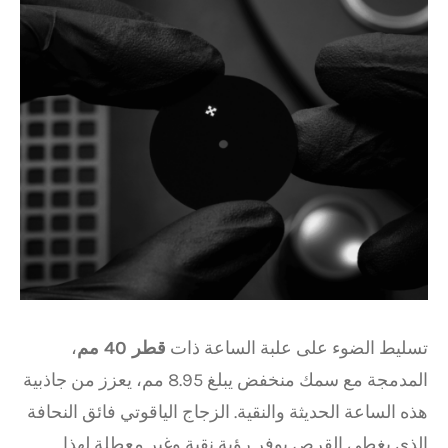
تسليط الضوء على علبة الساعة ذات
قطر 40 مم
،
المدمجة مع سمك منخفض يبلغ 8.95 مم، يعزز من جاذبية
هذه الساعة الحديثة والنقية. الزجاج الياقوتي فائق النحافة
الذي يغطي القرص يوفر رؤية نقية وغير معطلة لهذا