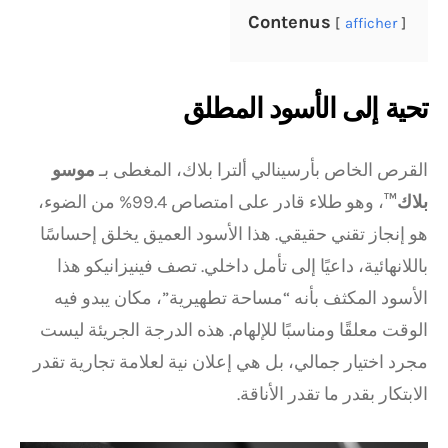
Contenus
afficher
تحية إلى الأسود المطلق
القرص الخاص بأرسينالي ألترا بلاك، المغطى بـ
موسو
بلاك™
، وهو طلاء قادر على امتصاص 99.4% من الضوء،
هو إنجاز تقني حقيقي. هذا الأسود العميق يخلق إحساسًا
باللانهائية، داعيًا إلى تأمل داخلي. تصف فينيزانيكو هذا
الأسود المكثف بأنه “مساحة تطهيرية”، مكان يبدو فيه
الوقت معلقًا ومناسبًا للإلهام. هذه الدرجة الجريئة ليست
مجرد اختيار جمالي، بل هي إعلان نية لعلامة تجارية تقدر
الابتكار بقدر ما تقدر الأناقة.