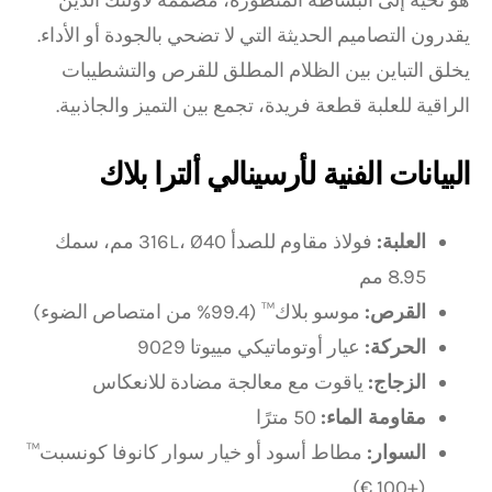
يقدرون التصاميم الحديثة التي لا تضحي بالجودة أو الأداء.
يخلق التباين بين الظلام المطلق للقرص والتشطيبات
الراقية للعلبة قطعة فريدة، تجمع بين التميز والجاذبية.
البيانات الفنية لأرسينالي ألترا بلاك
العلبة:
فولاذ مقاوم للصدأ 316L، Ø40 مم، سمك
8.95 مم
القرص:
موسو بلاك™ (99.4% من امتصاص الضوء)
الحركة:
عيار أوتوماتيكي مييوتا 9029
الزجاج:
ياقوت مع معالجة مضادة للانعكاس
مقاومة الماء:
50 مترًا
السوار:
مطاط أسود أو خيار سوار كانوفا كونسبت™
(+100 €)