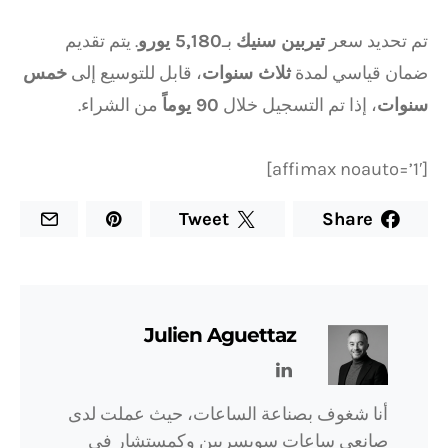
تم تحديد سعر
تيربين سنيك
بـ
5,180 يورو
. يتم تقديم
ضمان قياسي لمدة
ثلاث سنوات
، قابل للتوسيع إلى
خمس
سنوات
، إذا تم التسجيل خلال
90 يوماً
من الشراء.
[affimax noauto=’1′]
Tweet
Share
Julien Aguettaz
أنا شغوف بصناعة الساعات، حيث عملت لدى
صانعي ساعات سويسريين وكمستشار في