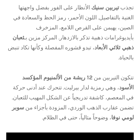
تجذب
تيربين سنيك
الأنظار على الفور بفضل واجهتها
الغنية بالتفاصيل. اللون الأحمر، رمز الحظ والسعادة في
الصين، يهيمن على القرص اللامع، المزخرف
بأيديوغرامات ذهبية تذكر بالازدهار. المركز مزين بـ
ثعبان
ذهبي ثلاثي الأبعاد
، تبدو قشوره المفصلة وكأنها تكاد تنبض
بالحياة.
تتكون التيربين من
12 ريشة من الألمنيوم المؤكسد
الأسود
، وهي رمزية لدار بيرليت. تتحرك عند أدنى حركة
في المعصم، كاشفة تدريجياً عن الشكل المهيب للثعبان.
تضمن عقارب الذهب الوردي، المزودة بأجزاء من
سوبر
لومي نوفا
، وضوحاً مثالياً، حتى في الظلام.